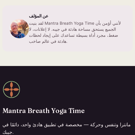
عن المؤلف
لقد بنيت Mantra Breath Yoga Time لأنني أؤمن بأن
الجميع يستحق مساحة هادئة في جيبه. لا إعلانات، لا
ضغط، مجرد أداة بسيطة تساعدك على إيجاد لحظات
هادئة في عالم صاخب.
Mantra Breath Yoga Time
مانترا وتنفس وحركة — مخصصة في تطبيق هادئ واحد، دائمًا في
جيبك.