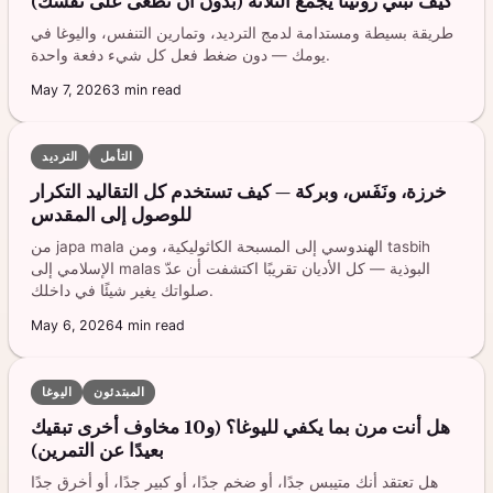
كيف تبني روتينًا يجمع الثلاثة (بدون أن تطغى على نفسك)
طريقة بسيطة ومستدامة لدمج الترديد، وتمارين التنفس، واليوغا في
يومك — دون ضغط فعل كل شيء دفعة واحدة.
May 7, 2026
3
min read
التأمل
الترديد
خرزة، ونَفَس، وبركة — كيف تستخدم كل التقاليد التكرار
للوصول إلى المقدس
من japa mala الهندوسي إلى المسبحة الكاثوليكية، ومن tasbih
الإسلامي إلى malas البوذية — كل الأديان تقريبًا اكتشفت أن عدّ
صلواتك يغير شيئًا في داخلك.
May 6, 2026
4
min read
المبتدئون
اليوغا
هل أنت مرن بما يكفي لليوغا؟ (و10 مخاوف أخرى تبقيك
بعيدًا عن التمرين)
هل تعتقد أنك متيبس جدًا، أو ضخم جدًا، أو كبير جدًا، أو أخرق جدًا