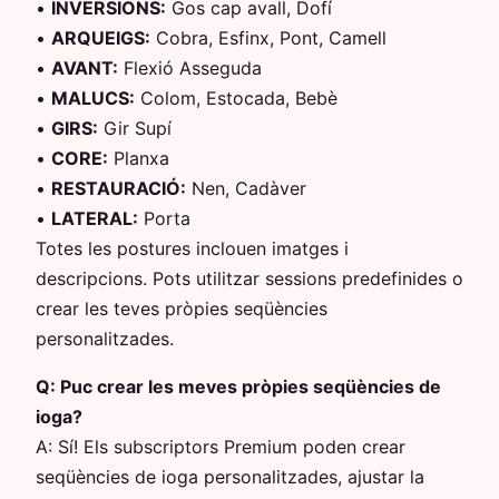
•
INVERSIONS
:
Gos cap avall, Dofí
•
ARQUEIGS
:
Cobra, Esfinx, Pont, Camell
•
AVANT
:
Flexió Asseguda
•
MALUCS
:
Colom, Estocada, Bebè
•
GIRS
:
Gir Supí
•
CORE
:
Planxa
•
RESTAURACIÓ
:
Nen, Cadàver
•
LATERAL
:
Porta
Totes les postures inclouen imatges i
descripcions. Pots utilitzar sessions predefinides o
crear les teves pròpies seqüències
personalitzades.
Q:
Puc crear les meves pròpies seqüències de
ioga?
A:
Sí! Els subscriptors Premium poden crear
seqüències de ioga personalitzades, ajustar la