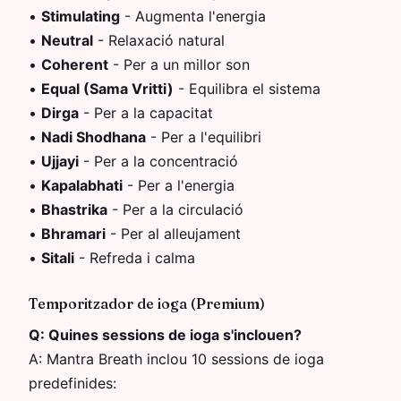
•
Stimulating
-
Augmenta l'energia
•
Neutral
-
Relaxació natural
•
Coherent
-
Per a un millor son
•
Equal (Sama Vritti)
-
Equilibra el sistema
•
Dirga
-
Per a la capacitat
•
Nadi Shodhana
-
Per a l'equilibri
•
Ujjayi
-
Per a la concentració
•
Kapalabhati
-
Per a l'energia
•
Bhastrika
-
Per a la circulació
•
Bhramari
-
Per al alleujament
•
Sitali
-
Refreda i calma
Temporitzador de ioga (Premium)
Q:
Quines sessions de ioga s'inclouen?
A:
Mantra Breath inclou 10 sessions de ioga
predefinides: