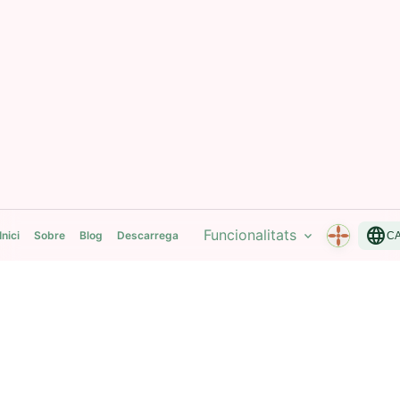
language
Funcionalitats
expand_more
Inici
Sobre
Blog
Descarrega
C