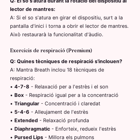
Q:
El so s'atura durant la rotació del dispositiu al
lector de mantres:
A:
Si el so s'atura en girar el dispositiu, surt a la
pantalla d'inici i torna a obrir el lector de mantres.
Això restaurarà la funcionalitat d'àudio.
Exercicis de respiració (Premium)
Q:
Quines tècniques de respiració s'inclouen?
A:
Mantra Breath inclou 18 tècniques de
respiració:
•
4-7-8
-
Relaxació per a l'estrès i el son
•
Box
-
Respiració igual per a la concentració
•
Triangular
-
Concentració i claredat
•
5-4-6
-
Alleujament de l'estrès
•
Extended
-
Relaxació profunda
•
Diaphragmatic
-
Enforteix, redueix l'estrès
•
Pursed Lips
-
Millora els pulmons