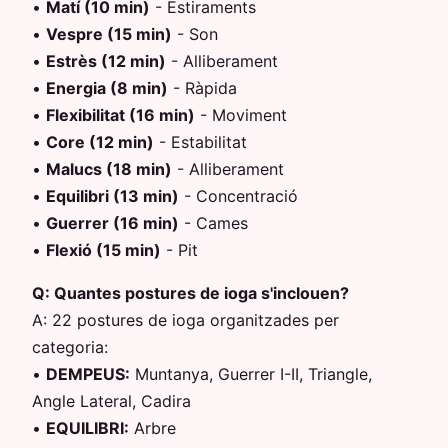
•
Matí (10 min)
-
Estiraments
•
Vespre (15 min)
-
Son
•
Estrès (12 min)
-
Alliberament
•
Energia (8 min)
-
Ràpida
•
Flexibilitat (16 min)
-
Moviment
•
Core (12 min)
-
Estabilitat
•
Malucs (18 min)
-
Alliberament
•
Equilibri (13 min)
-
Concentració
•
Guerrer (16 min)
-
Cames
•
Flexió (15 min)
-
Pit
Q:
Quantes postures de ioga s'inclouen?
A:
22 postures de ioga organitzades per
categoria:
•
DEMPEUS
:
Muntanya, Guerrer I-II, Triangle,
Angle Lateral, Cadira
•
EQUILIBRI
:
Arbre