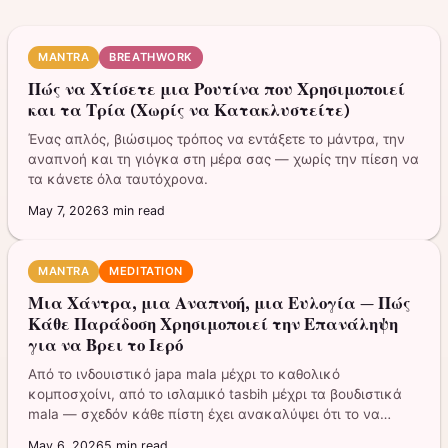
MANTRA
BREATHWORK
Πώς να Χτίσετε μια Ρουτίνα που Χρησιμοποιεί
και τα Τρία (Χωρίς να Κατακλυστείτε)
Ένας απλός, βιώσιμος τρόπος να εντάξετε το μάντρα, την
αναπνοή και τη γιόγκα στη μέρα σας — χωρίς την πίεση να
τα κάνετε όλα ταυτόχρονα.
May 7, 2026
3
min read
MANTRA
MEDITATION
Μια Χάντρα, μια Αναπνοή, μια Ευλογία — Πώς
Κάθε Παράδοση Χρησιμοποιεί την Επανάληψη
για να Βρει το Ιερό
Από το ινδουιστικό japa mala μέχρι το καθολικό
κομποσχοίνι, από το ισλαμικό tasbih μέχρι τα βουδιστικά
mala — σχεδόν κάθε πίστη έχει ανακαλύψει ότι το να
μετράς τις προσευχές σου σε αλλάζει εσωτερικά.
May 6, 2026
5
min read