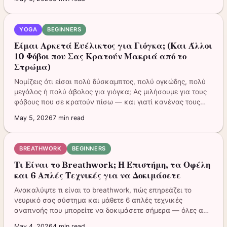
YOGA
BEGINNERS
Είμαι Αρκετά Ευέλικτος για Γιόγκα; (Και Άλλοι
10 Φόβοι που Σας Κρατούν Μακριά από το
Στρώμα)
Νομίζεις ότι είσαι πολύ δύσκαμπτος, πολύ ογκώδης, πολύ
μεγάλος ή πολύ άβολος για γιόγκα; Ας μιλήσουμε για τους
φόβους που σε κρατούν πίσω — και γιατί κανένας τους
δεν έχει σημασία.
May 5, 2026
7
min read
BREATHWORK
BEGINNERS
Τι Είναι το Breathwork; Η Επιστήμη, τα Οφέλη
και 6 Απλές Τεχνικές για να Δοκιμάσετε
Ανακαλύψτε τι είναι το breathwork, πώς επηρεάζει το
νευρικό σας σύστημα και μάθετε 6 απλές τεχνικές
αναπνοής που μπορείτε να δοκιμάσετε σήμερα — όλες από
την εφαρμογή.
May 4, 2026
4
min read