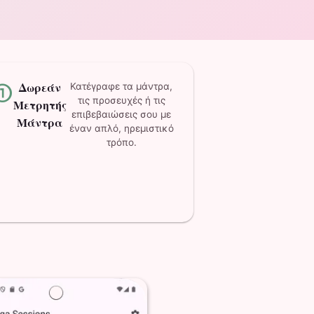
nter_1
Δωρεάν
Κατέγραφε τα μάντρα,
τις προσευχές ή τις
Μετρητής
επιβεβαιώσεις σου με
Μάντρα
έναν απλό, ηρεμιστικό
τρόπο.