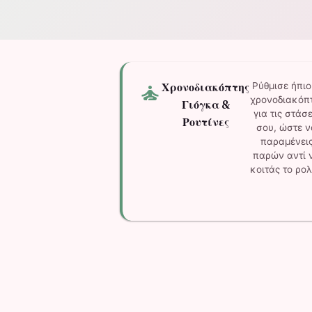
self_improvement
Χρονοδιακόπτης
Ρύθμισε ήπιο
χρονοδιακόπ
Γιόγκα &
για τις στάσε
Ρουτίνες
σου, ώστε ν
παραμένει
παρών αντί 
κοιτάς το ρολ