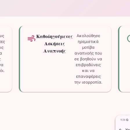
air
cou
υς
Καθοδηγούμενες
Ακολούθησε
τες
ηρεμιστικά
Ασκήσεις
ις
μοτίβα
Αναπνοής
α
αναπνοής που
ς
σε βοηθούν να
να
επιβραδύνεις
όι.
και να
επαναφέρεις
την ισορροπία.