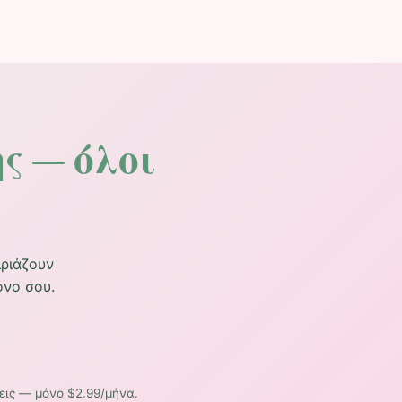
ς — όλοι
ιριάζουν
όνο σου.
εις — μόνο $2.99/μήνα.