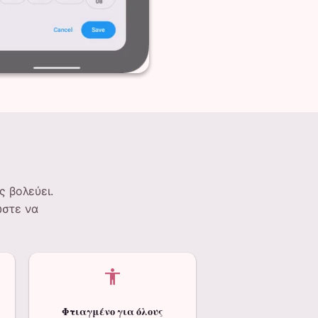
ς βολεύει.
ώστε να
accessibility
Φτιαγμένο για όλους