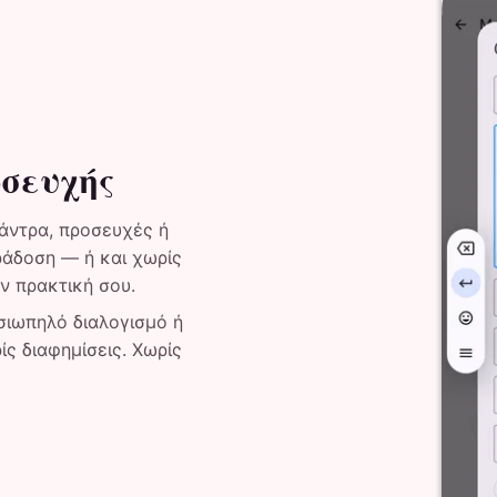
σευχής
άντρα, προσευχές ή
ράδοση — ή και χωρίς
ν πρακτική σου.
σιωπηλό διαλογισμό ή
ίς διαφημίσεις. Χωρίς