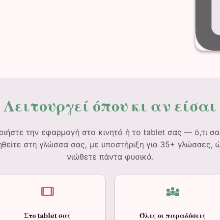
Λειτουργεί όπου κι αν είσαι
ιήστε την εφαρμογή στο κινητό ή το tablet σας — ό,τι σα
θείτε στη γλώσσα σας, με υποστήριξη για 35+ γλώσσες, 
νιώθετε πάντα φυσικά.
tablet
diversity_3
Στο tablet σας
Όλες οι παραδόσεις