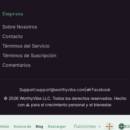
Empresa
Sobre Nosotros
Contacto
Términos del Servicio
Términos de Suscripción
Comentarios
campaign
Support:
support@worthyvibe.com
|
Facebook
© 2026 WorthyVibe LLC. Todos los derechos reservados. Hecho
con 🙏 para el crecimiento personal y el bienestar.
language
Funciones
expand_more
Inicio
Acerca de
Blog
Descargar
ES