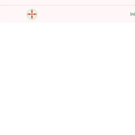
In
Mantra Breath Yoga Time
Mantras, respiración y movimiento — personal
tranquila, siempre en el bolsillo.