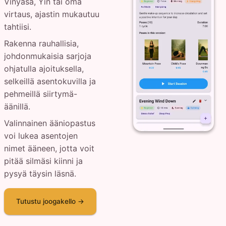
Vinyasa, Yin tai oma
virtaus, ajastin mukautuu
tahtiisi.
Rakenna rauhallisia,
johdonmukaisia sarjoja
ohjatulla ajoituksella,
selkeillä asentokuvilla ja
pehmeillä siirtymä-
äänillä.
Valinnainen ääniopastus
voi lukea asentojen
nimet ääneen, jotta voit
pitää silmäsi kiinni ja
pysyä täysin läsnä.
Tutustu joogakello →