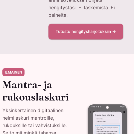
anna sovelluksen ohjata
hengitystäsi. Ei laskemista. Ei
paineita.
Tutustu hengitysharjoituksiin →
ILMAINEN
Mantra- ja
rukouslaskuri
Yksinkertainen digitaalinen
helmilaskuri mantroille,
rukouksille tai vahvistuksille.
Se toimii minkä tahansa