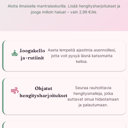
Aloita ilmaisella mantralaskurilla. Lisää hengitysharjoitukset ja
jooga milloin haluat – vain 2,99 €/kk.
self_improvement
Joogakello
Aseta lempeitä ajastimia asennoillesi,
jotta voit pysyä läsnä katsomatta
ja -rutiinit
kelloa.
air
Ohjatut
Seuraa rauhoittavia
hengitysmalleja, jotka
hengitysharjoitukset
auttavat sinua hidastamaan
ja palautumaan.