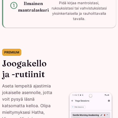
counter_1
Ilmainen
Pidä kirjaa mantroistasi,
rukouksistasi tai vahvistuksistasi
mantralaskuri
yksinkertaisella ja rauhoittavalla
tavalla.
PREMIUM
Joogakello
ja -rutiinit
Aseta lempeitä ajastimia
jokaiselle asennolle, jotta
voit pysyä läsnä
katsomatta kelloa. Olipa
mieltymyksesi Hatha,