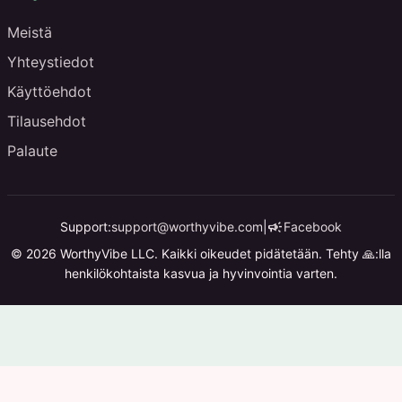
Meistä
Yhteystiedot
Käyttöehdot
Tilausehdot
Palaute
campaign
Support:
support@worthyvibe.com
|
Facebook
© 2026 WorthyVibe LLC. Kaikki oikeudet pidätetään. Tehty 🙏:lla
henkilökohtaista kasvua ja hyvinvointia varten.