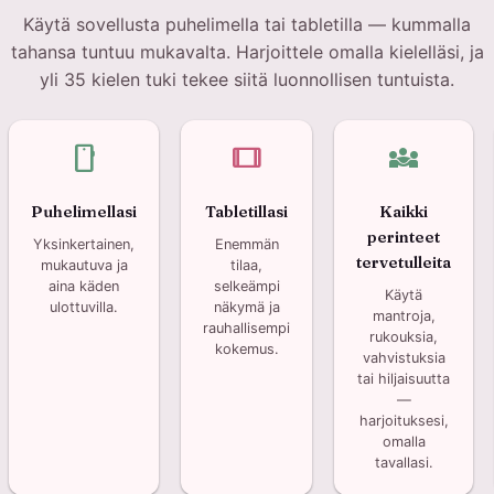
Käytä sovellusta puhelimella tai tabletilla — kummalla
tahansa tuntuu mukavalta. Harjoittele omalla kielelläsi, ja
yli 35 kielen tuki tekee siitä luonnollisen tuntuista.
smartphone
tablet
diversity_3
Puhelimellasi
Tabletillasi
Kaikki
perinteet
Yksinkertainen,
Enemmän
tervetulleita
mukautuva ja
tilaa,
aina käden
selkeämpi
Käytä
ulottuvilla.
näkymä ja
mantroja,
rauhallisempi
rukouksia,
kokemus.
vahvistuksia
tai hiljaisuutta
—
harjoituksesi,
omalla
tavallasi.