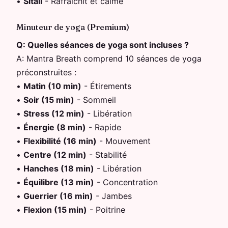
•
Sitali
-
Rafraîchit et calme
Minuteur de yoga (Premium)
Q:
Quelles séances de yoga sont incluses ?
A:
Mantra Breath comprend 10 séances de yoga
préconstruites :
•
Matin (10 min)
-
Étirements
•
Soir (15 min)
-
Sommeil
•
Stress (12 min)
-
Libération
•
Énergie (8 min)
-
Rapide
•
Flexibilité (16 min)
-
Mouvement
•
Centre (12 min)
-
Stabilité
•
Hanches (18 min)
-
Libération
•
Équilibre (13 min)
-
Concentration
•
Guerrier (16 min)
-
Jambes
•
Flexion (15 min)
-
Poitrine