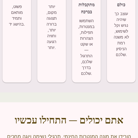
כולם
מתקבלות
יותר
פשוט,
בברכה
מקום,
מותאם
עוצב כך
תצוגה
ותמיד
שיהיה
השתמשו
ברורה
בהישג יד.
נגיש וקל
במנטרות,
יותר,
לשימוש,
תפילות,
וחוויה
לא משנה
הצהרות
רגועה
רמת
או שקט
יותר.
הניסיון
—
שלכם.
התרגול
שלכם,
בדרך
שלכם.
אתם יכולים — התחילו עכשיו
הורידו את מונה המנטרות החינמי. תרגילי נשימה ויוגה מחכים