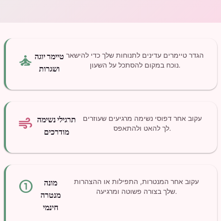
self_improvement
הגדר טיימרים עדינים לתנוחות שלך כדי להישאר
טיימר יוגה
נוכח במקום להסתכל על השעון.
ושגרות
air
עקוב אחר דפוסי נשימה מרגיעים שעוזרים
תרגילי נשימה
לך להאט ולהתאפס.
מודרכים
counter_1
עקוב אחר המנטרות, התפילות או ההצהרות
מונה
שלך בצורה פשוטה ומרגיעה.
מנטרה
חינמי