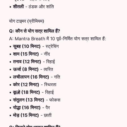
•
शीतली
-
ठंडक और शांति
योग टाइमर (प्रीमियम)
Q:
कौन से योग सत्र शामिल हैं?
A:
Mantra Breath में 10 पूर्व-निर्मित योग सत्र शामिल हैं:
•
सुबह (10 मिनट)
-
स्ट्रेचिंग
•
शाम (15 मिनट)
-
नींद
•
तनाव (12 मिनट)
-
रिहाई
•
ऊर्जा (8 मिनट)
-
त्वरित
•
लचीलापन (16 मिनट)
-
गति
•
कोर (12 मिनट)
-
स्थिरता
•
कूल्हे (18 मिनट)
-
रिहाई
•
संतुलन (13 मिनट)
-
फोकस
•
योद्धा (16 मिनट)
-
पैर
•
मोड़ (15 मिनट)
-
छाती