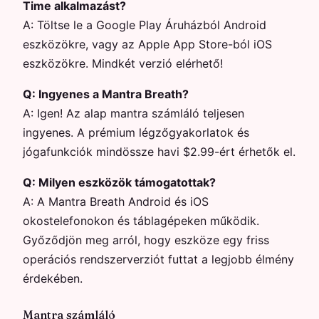
Time alkalmazást?
A:
Töltse le a Google Play Áruházból Android
eszközökre, vagy az Apple App Store-ból iOS
eszközökre. Mindkét verzió elérhető!
Q:
Ingyenes a Mantra Breath?
A:
Igen! Az alap mantra számláló teljesen
ingyenes. A prémium légzőgyakorlatok és
jógafunkciók mindössze havi $2.99-ért érhetők el.
Q:
Milyen eszközök támogatottak?
A:
A Mantra Breath Android és iOS
okostelefonokon és táblagépeken működik.
Győződjön meg arról, hogy eszköze egy friss
operációs rendszerverziót futtat a legjobb élmény
érdekében.
Mantra számláló