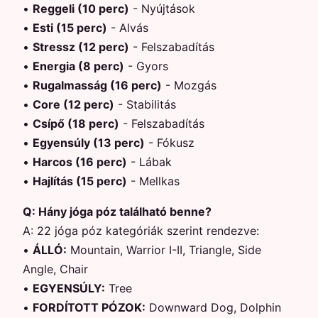
•
Reggeli (10 perc)
-
Nyújtások
•
Esti (15 perc)
-
Alvás
•
Stressz (12 perc)
-
Felszabadítás
•
Energia (8 perc)
-
Gyors
•
Rugalmasság (16 perc)
-
Mozgás
•
Core (12 perc)
-
Stabilitás
•
Csípő (18 perc)
-
Felszabadítás
•
Egyensúly (13 perc)
-
Fókusz
•
Harcos (16 perc)
-
Lábak
•
Hajlítás (15 perc)
-
Mellkas
Q:
Hány jóga póz található benne?
A:
22 jóga póz kategóriák szerint rendezve:
•
ÁLLÓ
:
Mountain, Warrior I-II, Triangle, Side
Angle, Chair
•
EGYENSÚLY
:
Tree
•
FORDÍTOTT PÓZOK
:
Downward Dog, Dolphin