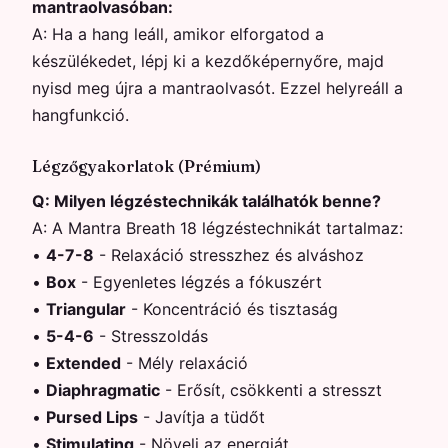
mantraolvasóban:
A:
Ha a hang leáll, amikor elforgatod a
készülékedet, lépj ki a kezdőképernyőre, majd
nyisd meg újra a mantraolvasót. Ezzel helyreáll a
hangfunkció.
Légzőgyakorlatok (Prémium)
Q:
Milyen légzéstechnikák találhatók benne?
A:
A Mantra Breath 18 légzéstechnikát tartalmaz:
•
4-7-8
-
Relaxáció stresszhez és alváshoz
•
Box
-
Egyenletes légzés a fókuszért
•
Triangular
-
Koncentráció és tisztaság
•
5-4-6
-
Stresszoldás
•
Extended
-
Mély relaxáció
•
Diaphragmatic
-
Erősít, csökkenti a stresszt
•
Pursed Lips
-
Javítja a tüdőt
•
Stimulating
-
Növeli az energiát