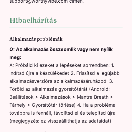
support@worthyvibe.com címen.
Hibaelhárítás
Alkalmazás problémák
Q:
Az alkalmazás összeomlik vagy nem nyílik
meg:
A:
Próbáld ki ezeket a lépéseket sorrendben: 1.
Indítsd újra a készülékedet 2. Frissítsd a legújabb
alkalmazásverzióra az alkalmazásáruházból 3.
Töröld az alkalmazás gyorsítótárát (Android:
Beállítások > Alkalmazások > Mantra Breath >
Tárhely > Gyorsítótár törlése) 4. Ha a probléma
továbbra is fennáll, távolítsd el és telepítsd újra
(megjegyzés: ez visszaállíthatja az adataidat)