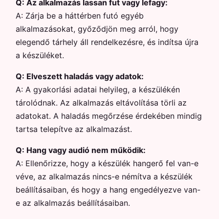
Q:
Az alkalmazás lassan fut vagy lefagy:
A:
Zárja be a háttérben futó egyéb
alkalmazásokat, győződjön meg arról, hogy
elegendő tárhely áll rendelkezésre, és indítsa újra
a készüléket.
Q:
Elveszett haladás vagy adatok:
A:
A gyakorlási adatai helyileg, a készülékén
tárolódnak. Az alkalmazás eltávolítása törli az
adatokat. A haladás megőrzése érdekében mindig
tartsa telepítve az alkalmazást.
Q:
Hang vagy audió nem működik:
A:
Ellenőrizze, hogy a készülék hangerő fel van-e
véve, az alkalmazás nincs-e némítva a készülék
beállításaiban, és hogy a hang engedélyezve van-
e az alkalmazás beállításaiban.