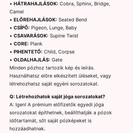
•
HÁTRAHAJLÁSOK
:
Cobra, Sphinx, Bridge,
Camel
•
ELŐREHAJLÁSOK
:
Seated Bend
•
CSÍPŐ
:
Pigeon, Lunge, Baby
•
CSAVARÁSOK
:
Supine Twist
•
CORE
:
Plank
•
PIHENTETŐ
:
Child, Corpse
•
OLDALHAJLÁS
:
Gate
Minden pózhoz tartozik kép és leírás.
Használhatsz előre elkészített üléseket, vagy
létrehozhatsz saját egyéni sorozatokat.
Q:
Létrehozhatok saját jóga sorozatokat?
A:
Igen! A prémium előfizetők egyedi jóga
sorozatokat építhetnek, beállíthatják a pózok
időtartamát, sőt saját pózképeket is
hozzáadhatnak.