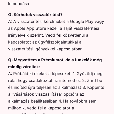
lemondása
Q:
Kérhetek visszatérítést?
A:
A visszatérítési kérelmeket a Google Play vagy
az Apple App Store kezeli a saját visszatérítési
irányelveik szerint. Vedd fel közvetlenül a
kapcsolatot az ügyfélszolgálatukkal a
visszatérítési igényekkel kapcsolatban.
Q:
Megvettem a Prémiumot, de a funkciók még
mindig zároltak:
A:
Próbáld ki ezeket a lépéseket: 1. Győződj meg
róla, hogy csatlakoztál az internethez 2. Zárd be
és indítsd újra teljesen az alkalmazást 3. Koppints
a "Vásárlások visszaállítása" opcióra az
alkalmazás beállításaiban 4. Ha továbbra sem
működik, vedd fel a kapcsolatot a