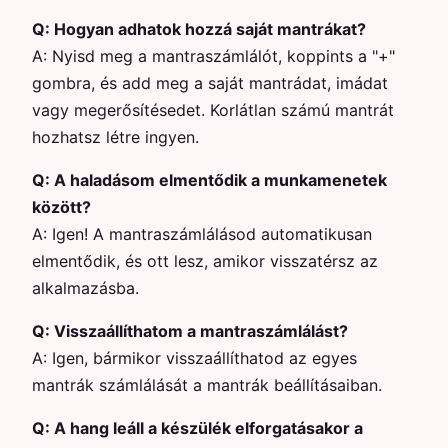
Q:
Hogyan adhatok hozzá saját mantrákat?
A:
Nyisd meg a mantraszámlálót, koppints a "+"
gombra, és add meg a saját mantrádat, imádat
vagy megerősítésedet. Korlátlan számú mantrát
hozhatsz létre ingyen.
Q:
A haladásom elmentődik a munkamenetek
között?
A:
Igen! A mantraszámlálásod automatikusan
elmentődik, és ott lesz, amikor visszatérsz az
alkalmazásba.
Q:
Visszaállíthatom a mantraszámlálást?
A:
Igen, bármikor visszaállíthatod az egyes
mantrák számlálását a mantrák beállításaiban.
Q:
A hang leáll a készülék elforgatásakor a