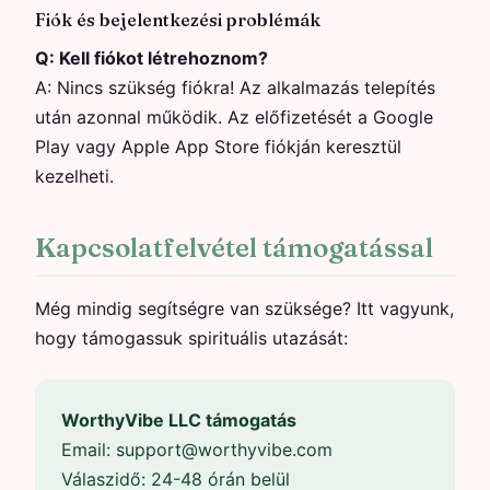
Fiók és bejelentkezési problémák
Q:
Kell fiókot létrehoznom?
A:
Nincs szükség fiókra! Az alkalmazás telepítés
után azonnal működik. Az előfizetését a Google
Play vagy Apple App Store fiókján keresztül
kezelheti.
Kapcsolatfelvétel támogatással
Még mindig segítségre van szüksége? Itt vagyunk,
hogy támogassuk spirituális utazását:
WorthyVibe LLC támogatás
Email:
support@worthyvibe.com
Válaszidő: 24-48 órán belül