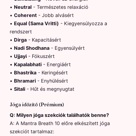
•
Neutral
-
Természetes relaxáció
•
Coherent
-
Jobb alvásért
•
Equal (Sama Vritti)
-
Kiegyensúlyozza a
rendszert
•
Dirga
-
Kapacitásért
•
Nadi Shodhana
-
Egyensúlyért
•
Ujjayi
-
Fókuszért
•
Kapalabhati
-
Energiáért
•
Bhastrika
-
Keringésért
•
Bhramari
-
Enyhülésért
•
Sitali
-
Hűt és megnyugtat
Jóga időzítő (Prémium)
Q:
Milyen jóga szekciók találhatók benne?
A:
A Mantra Breath 10 előre elkészített jóga
szekciót tartalmaz: