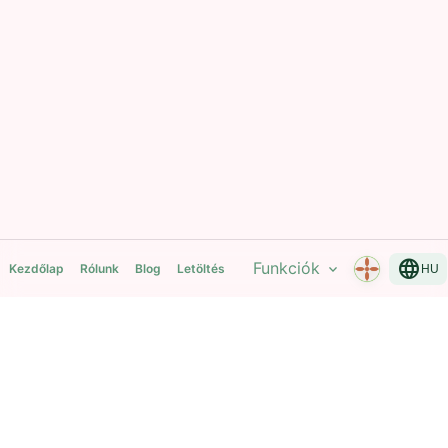
language
Funkciók
expand_more
Kezdőlap
Rólunk
Blog
Letöltés
HU