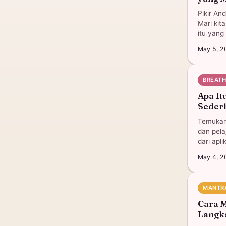
Pikir And
Mari kit
itu yang
May 5, 2
BREAT
Apa It
Seder
Temukan 
dan pela
dari apli
May 4, 2
MANTR
Cara M
Langk