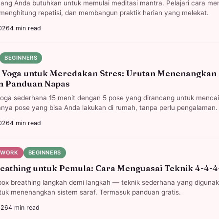
ng Anda butuhkan untuk memulai meditasi mantra. Pelajari cara mem
menghitung repetisi, dan membangun praktik harian yang melekat.
026
4
min read
BEGINNERS
e Yoga untuk Meredakan Stres: Urutan Menenangkan
n Panduan Napas
oga sederhana 15 menit dengan 5 pose yang dirancang untuk mencai
anya pose yang bisa Anda lakukan di rumah, tanpa perlu pengalaman.
026
4
min read
HWORK
BEGINNERS
eathing untuk Pemula: Cara Menguasai Teknik 4-4-4
 box breathing langkah demi langkah — teknik sederhana yang diguna
uk menenangkan sistem saraf. Termasuk panduan gratis.
026
4
min read