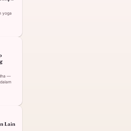
n yoga
p
g
ddha —
 dalam
n Lain