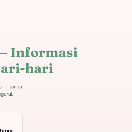
— Informasi
ari-hari
ga — tanpa
gurui.
Tanpa