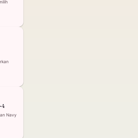
ilih
rkan
-4
kan Navy