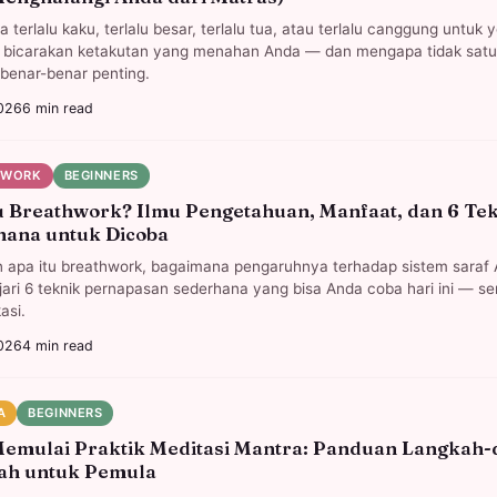
a terlalu kaku, terlalu besar, terlalu tua, atau terlalu canggung untuk 
a bicarakan ketakutan yang menahan Anda — dan mengapa tidak satu
 benar-benar penting.
026
6
min read
HWORK
BEGINNERS
u Breathwork? Ilmu Pengetahuan, Manfaat, dan 6 Te
hana untuk Dicoba
apa itu breathwork, bagaimana pengaruhnya terhadap sistem saraf 
jari 6 teknik pernapasan sederhana yang bisa Anda coba hari ini — 
kasi.
026
4
min read
A
BEGINNERS
emulai Praktik Meditasi Mantra: Panduan Langkah-
ah untuk Pemula