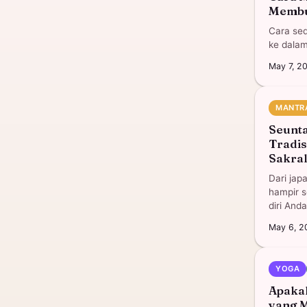
Membu
Cara se
ke dalam
May 7, 2
MANTR
Seunta
Tradi
Sakra
Dari jap
hampir 
diri Anda
May 6, 2
YOGA
Apakah
yang M