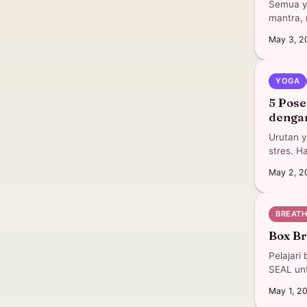
Semua ya
mantra, 
May 3, 2
YOGA
5 Pos
denga
Urutan y
stres. H
May 2, 2
BREAT
Box Br
Pelajari
SEAL unt
May 1, 2