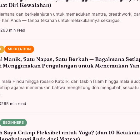
at Diri Kewalahan)
derhana dan berkelanjutan untuk memadukan mantra, breathwork, da
 hari Anda — tanpa tekanan untuk melakukannya sekaligus.
026
3
min read
A
MEDITATION
i Manik, Satu Napas, Satu Berkah — Bagaimana Setia
si Menggunakan Pengulangan untuk Menemukan Yan
l
a mala Hindu hingga rosario Katolik, dari tasbih Islam hingga mala Bu
setiap agama menemukan bahwa menghitung doa mengubah sesuatu
.
026
5
min read
BEGINNERS
 Saya Cukup Fleksibel untuk Yoga? (dan 10 Ketakuta
enghalangi Anda dari Matras)