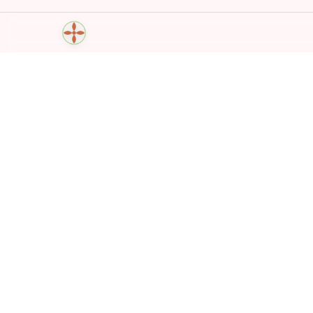
Mantra Breath Yoga Time
Mantra, napas, dan gerakan — dipersonalisasi d
tenang, selalu di saku.