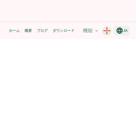
language
機能
expand_more
ホーム
概要
ブログ
ダウンロード
JA
Mantra Breath Yoga Time
マントラ、呼吸、動き — ひとつの静かなアプリでカスタマ
イズ、いつもポケットに。