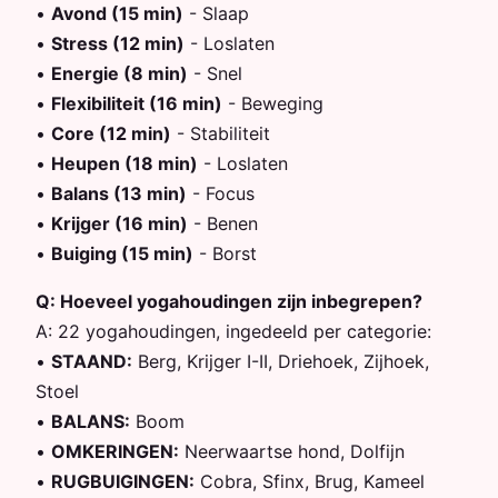
•
Avond (15 min)
-
Slaap
•
Stress (12 min)
-
Loslaten
•
Energie (8 min)
-
Snel
•
Flexibiliteit (16 min)
-
Beweging
•
Core (12 min)
-
Stabiliteit
•
Heupen (18 min)
-
Loslaten
•
Balans (13 min)
-
Focus
•
Krijger (16 min)
-
Benen
•
Buiging (15 min)
-
Borst
Q:
Hoeveel yogahoudingen zijn inbegrepen?
A:
22 yogahoudingen, ingedeeld per categorie:
•
STAAND
:
Berg, Krijger I-II, Driehoek, Zijhoek,
Stoel
•
BALANS
:
Boom
•
OMKERINGEN
:
Neerwaartse hond, Dolfijn
•
RUGBUIGINGEN
:
Cobra, Sfinx, Brug, Kameel