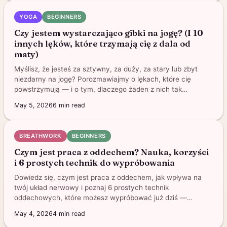
YOGA
BEGINNERS
Czy jestem wystarczająco gibki na jogę? (I 10
innych lęków, które trzymają cię z dala od
maty)
Myślisz, że jesteś za sztywny, za duży, za stary lub zbyt
niezdarny na jogę? Porozmawiajmy o lękach, które cię
powstrzymują — i o tym, dlaczego żaden z nich tak
naprawdę nie ma znaczenia.
May 5, 2026
6
min read
BREATHWORK
BEGINNERS
Czym jest praca z oddechem? Nauka, korzyści
i 6 prostych technik do wypróbowania
Dowiedz się, czym jest praca z oddechem, jak wpływa na
twój układ nerwowy i poznaj 6 prostych technik
oddechowych, które możesz wypróbować już dziś —
wszystko w aplikacji.
May 4, 2026
4
min read