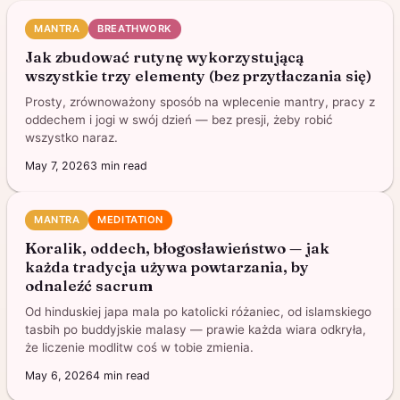
MANTRA
BREATHWORK
Jak zbudować rutynę wykorzystującą
wszystkie trzy elementy (bez przytłaczania się)
Prosty, zrównoważony sposób na wplecenie mantry, pracy z
oddechem i jogi w swój dzień — bez presji, żeby robić
wszystko naraz.
May 7, 2026
3
min read
MANTRA
MEDITATION
Koralik, oddech, błogosławieństwo — jak
każda tradycja używa powtarzania, by
odnaleźć sacrum
Od hinduskiej japa mala po katolicki różaniec, od islamskiego
tasbih po buddyjskie malasy — prawie każda wiara odkryła,
że liczenie modlitw coś w tobie zmienia.
May 6, 2026
4
min read