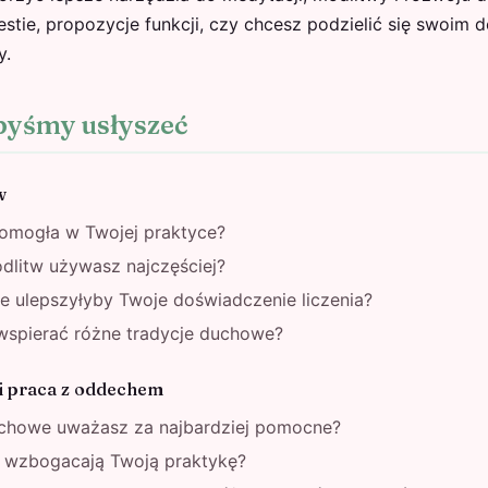
stie, propozycje funkcji, czy chcesz podzielić się swoim
y.
byśmy usłyszeć
w
omogła w Twojej praktyce?
dlitw używasz najczęściej?
re ulepszyłyby Twoje doświadczenie liczenia?
wspierać różne tradycje duchowe?
i praca z oddechem
echowe uważasz za najbardziej pomocne?
u wzbogacają Twoją praktykę?