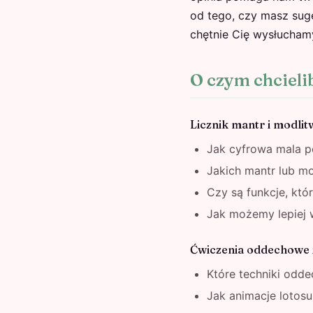
od tego, czy masz suge
chętnie Cię wysłucham
O czym chcieli
Licznik mantr i modlit
Jak cyfrowa mala p
Jakich mantr lub mo
Czy są funkcje, któ
Jak możemy lepiej 
Ćwiczenia oddechowe 
Które techniki odd
Jak animacje lotos