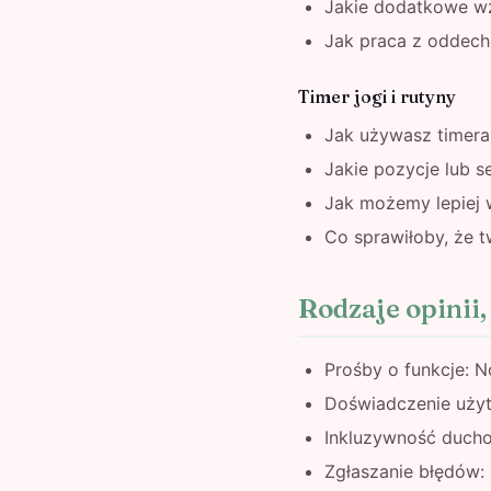
Jakie dodatkowe w
Jak praca z oddec
Timer jogi i rutyny
Jak używasz timera 
Jakie pozycje lub s
Jak możemy lepiej w
Co sprawiłoby, że t
Rodzaje opinii
Prośby o funkcje: 
Doświadczenie użytk
Inkluzywność duchow
Zgłaszanie błędów: 