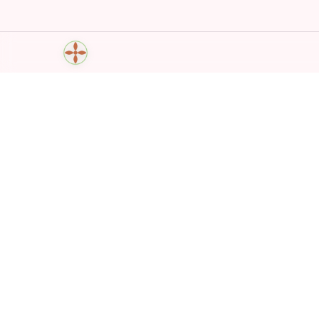
Mantra Breath Yoga Time
Mantry, oddech i ruch — dopasowane w jednej s
zawsze w kieszeni.