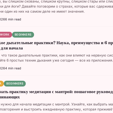
, вы слишком скованы, слишком крупны, слишком стары или сл
и для йоги? Давайте поговорим о страхах, которые вас сдержив
ни один из них на самом деле не имеет значения.
026
6
min read
HWORK
BEGINNERS
кое дыхательные практики? Наука, преимущества и 6 п
 для начала
, что такое дыхательные практики, как они влияют на нервную сис
йте 6 простых техник дыхания уже сегодня — все из приложения
026
4
min read
A
BEGINNERS
чать практику медитации с мантрой: пошаговое руковод
ачинающих
о нужно для начала медитации с мантрой. Узнайте, как выбрать ма
 повторения и выстроить ежедневную практику, которая приживё