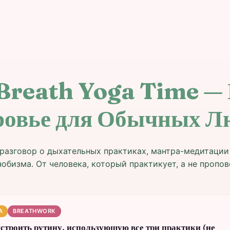
Breath Yoga Time —
ровье для Обычных Л
разговор о дыхательных практиках, мантра-медитации
нобизма. От человека, который практикует, а не пропов
A
BREATHWORK
строить рутину, использующую все три практики (не