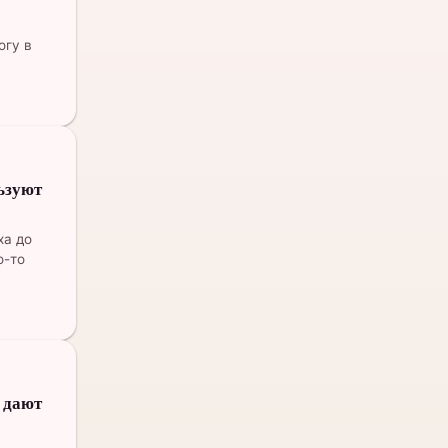
огу в
ьзуют
ха до
о-то
е дают