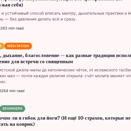
ужая себя)
 и устойчивый способ вписать мантру, дыхательные практики и й
нь — без давления делать всё и сразу.
026
3
min read
A
MEDITATION
, дыхание, благословение — как разные традиции испол
ение для встречи со священным
истской джапа-малы до католических чёток, от исламского тасби
ких мал — почти каждая религия открыла: счёт молитв меняет чт
вас.
026
4
min read
BEGINNERS
очно ли я гибок для йоги? (И ещё 10 страхов, которые н
тать на коврик)