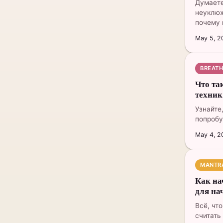
Думаете
неуклюж
почему 
May 5, 2
BREAT
Что та
техник
Узнайте
попробу
May 4, 2
MANTR
Как на
для н
Всё, чт
считать