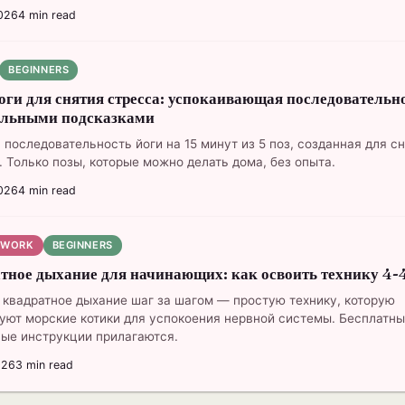
026
4
min read
BEGINNERS
йоги для снятия стресса: успокаивающая последовательно
ельными подсказками
 последовательность йоги на 15 минут из 5 поз, созданная для с
. Только позы, которые можно делать дома, без опыта.
026
4
min read
HWORK
BEGINNERS
тное дыхание для начинающих: как освоить технику 4-
 квадратное дыхание шаг за шагом — простую технику, которую
уют морские котики для успокоения нервной системы. Бесплатн
ые инструкции прилагаются.
026
3
min read