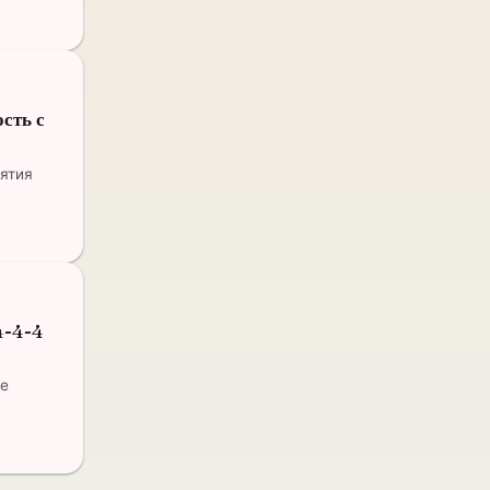
сть с
нятия
4-4-4
ые