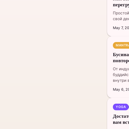
перегр
Простой
свой де
May 7, 2
MANTR
Бусина
повтор
От инду
буддийс
внутри 
May 6, 2
YOGA
Достат
вам вс