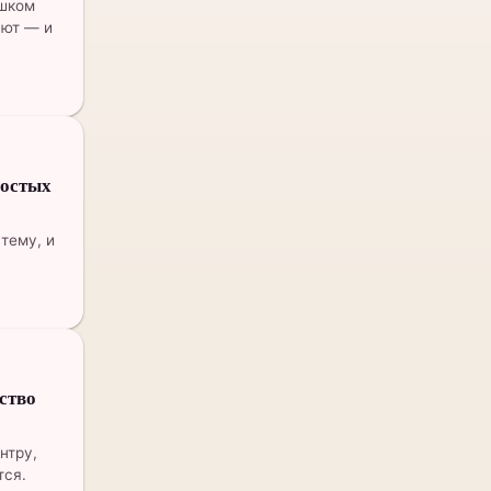
ишком
ают — и
ростых
тему, и
.
ство
нтру,
тся.