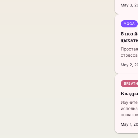
May 3, 2
YOGA
5 поз 
дыхат
Простая
стресса
May 2, 2
BREAT
Квадра
Изучите
использ
пошагов
May 1, 2