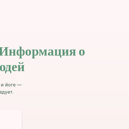
 Информация о
юдей
 и йоге —
едует.