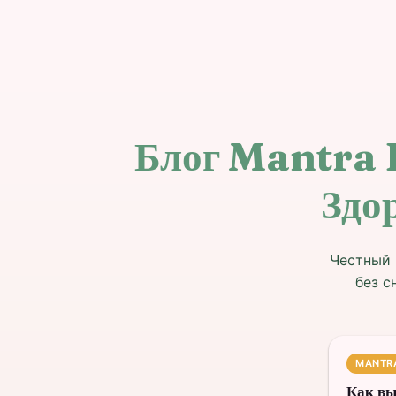
Блог Mantra 
Здо
Честный 
без с
MANTR
Как вы