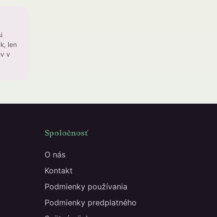
i
k, len
ov v
Spoločnosť
O nás
Kontakt
Podmienky používania
Podmienky predplatného