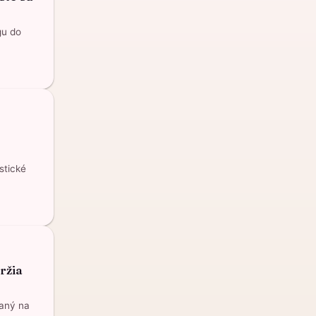
gu do
stické
ržia
baný na