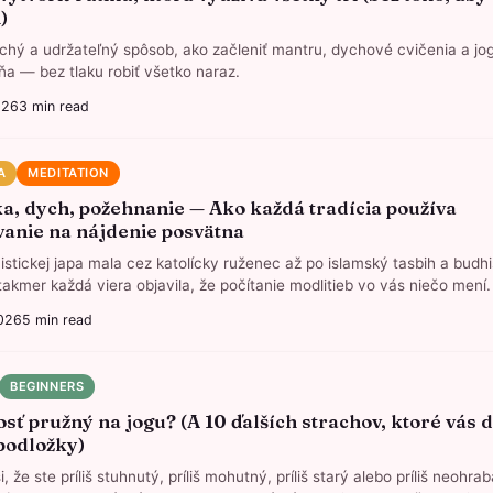
)
hý a udržateľný spôsob, ako začleniť mantru, dychové cvičenia a jo
ňa — bez tlaku robiť všetko naraz.
026
3
min read
A
MEDITATION
a, dych, požehnanie — Ako každá tradícia používa
anie na nájdenie posvätna
istickej japa mala cez katolícky ruženec až po islamský tasbih a budhi
akmer každá viera objavila, že počítanie modlitieb vo vás niečo mení.
026
5
min read
BEGINNERS
sť pružný na jogu? (A 10 ďalších strachov, ktoré vás d
podložky)
i, že ste príliš stuhnutý, príliš mohutný, príliš starý alebo príliš neohra