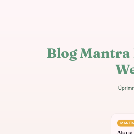
Blog Mantra 
We
Úprimn
MANTR
Ako si 