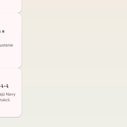
 s
ustenie
-4-4
vajú Navy
ukcií.