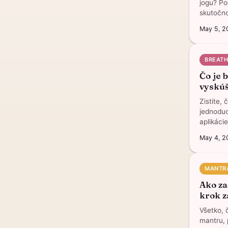
jogu? Po
skutočno
May 5, 2
BREAT
Čo je 
vyskú
Zistite,
jednoduc
aplikácie
May 4, 2
MANTR
Ako za
krok 
Všetko, 
mantru, 