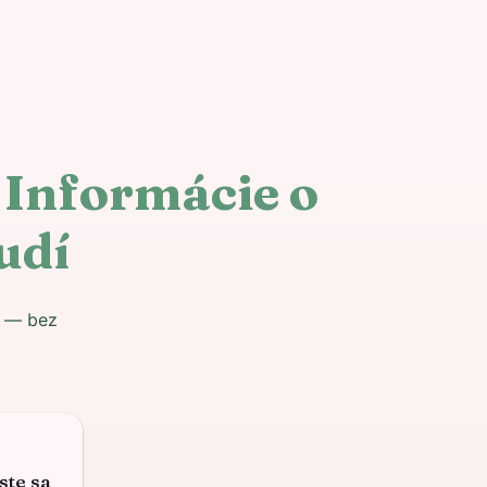
 Informácie o
udí
e — bez
ste sa