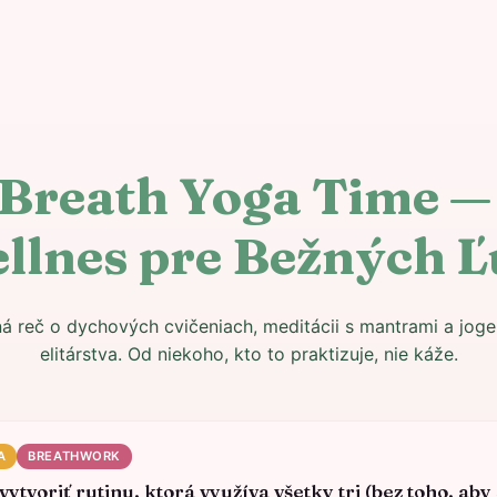
Breath Yoga Time —
llnes pre Bežných Ľ
á reč o dychových cvičeniach, meditácii s mantrami a jog
elitárstva. Od niekoho, kto to praktizuje, nie káže.
A
BREATHWORK
vytvoriť rutinu, ktorá využíva všetky tri (bez toho, aby 