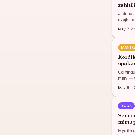
zahltili
Jednoduc
svojho d
May 7, 2
MANTR
Korálk
opakov
Od hindu
maly — t
May 6, 2
YOGA
Som do
mimo 
Myslíte s