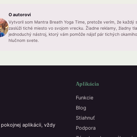
O autorovi
Vytvoril som Mantra Breath Yoga Time, pretože verím, že každý s
zaslúži tiché miesto vo svojom vrecku. Žiadne reklamy, žiadny tla
jednoduchý nástroj, ktorý vám pomôže nájsť pár tichých okamih
hlučnom svete.
Aplikácia
Funkcie
Blog
Stiahnuť
pokojnej aplikácii, vždy
Podpora