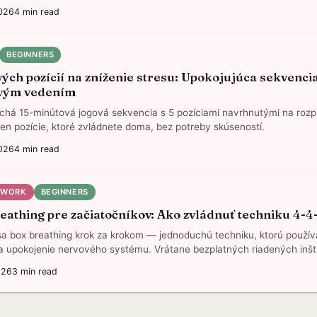
026
4
min read
BEGINNERS
vých pozícií na zníženie stresu: Upokojujúca sekvencia
vým vedením
há 15-minútová jogová sekvencia s 5 pozíciami navrhnutými na rozp
Len pozície, ktoré zvládnete doma, bez potreby skúseností.
026
4
min read
HWORK
BEGINNERS
eathing pre začiatočníkov: Ako zvládnuť techniku 4-4
a box breathing krok za krokom — jednoduchú techniku, ktorú použí
 upokojenie nervového systému. Vrátane bezplatných riadených inštr
026
3
min read