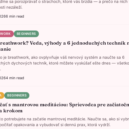
ďme sa porozprávať o strachoch, ktoré vás brzdia — a prečo na nich
sti nezáleží.
026
6
min read
HWORK
BEGINNERS
breathwork? Veda, výhody a 6 jednoduchých techník 
šanie
 čo je breathwork, ako ovplyvňuje váš nervový systém a naučte sa 6
hých dychových techník, ktoré môžete vyskúšať ešte dnes — všetko
.
026
4
min read
A
BEGINNERS
čať s mantrovou meditáciou: Sprievodca pre začiatoč
za krokom
čo potrebujete na začatie mantrovej meditácie. Naučte sa, ako si vybr
počítať opakovania a vybudovať si dennú prax, ktorá vydrží.