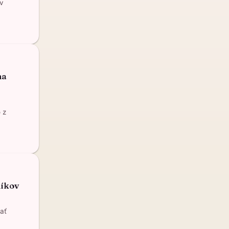
 v
na
 z
níkov
ať