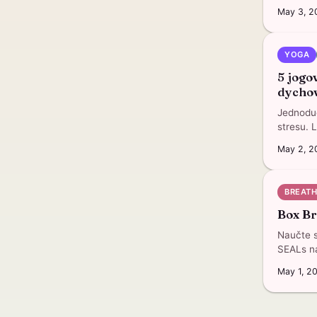
May 3, 2
YOGA
5 jogo
dycho
Jednoduc
stresu. 
May 2, 2
BREAT
Box Br
Naučte s
SEALs na
May 1, 2