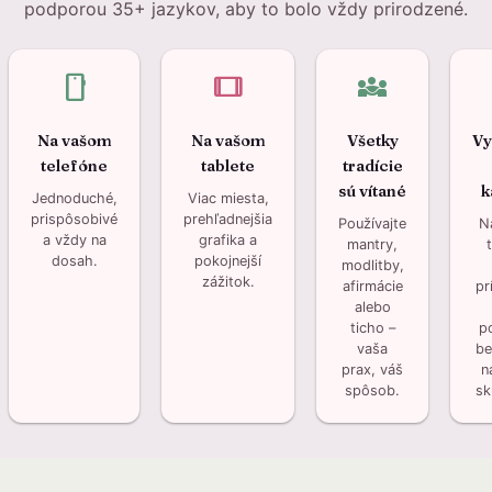
podporou 35+ jazykov, aby to bolo vždy prirodzené.
smartphone
tablet
diversity_3
Na vašom
Na vašom
Všetky
Vy
telefóne
tablete
tradície
sú vítané
k
Jednoduché,
Viac miesta,
prispôsobivé
prehľadnejšia
Používajte
N
a vždy na
grafika a
mantry,
dosah.
pokojnejší
modlitby,
zážitok.
afirmácie
pr
alebo
ticho –
p
vaša
be
prax, váš
n
spôsob.
sk