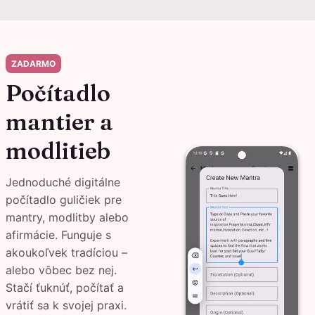
ZADARMO
Počítadlo
mantier a
modlitieb
Jednoduché digitálne
počítadlo guličiek pre
mantry, modlitby alebo
afirmácie. Funguje s
akoukoľvek tradíciou –
alebo vôbec bez nej.
Stačí ťuknúť, počítať a
vrátiť sa k svojej praxi.