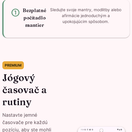
counter_1
Bezplatné
Sledujte svoje mantry, modlitby alebo
afirmácie jednoduchým a
počítadlo
upokojujúcim spôsobom.
mantier
PREMIUM
Jógový
časovač a
rutiny
Nastavte jemné
časovače pre každú
pozíciu, aby ste mohli