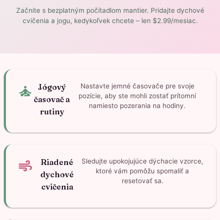
Začnite s bezplatným počítadlom mantier. Pridajte dychové
cvičenia a jogu, kedykoľvek chcete – len $2.99/mesiac.
self_improvement
Jógový
Nastavte jemné časovače pre svoje
pozície, aby ste mohli zostať prítomní
časovač a
namiesto pozerania na hodiny.
rutiny
air
Riadené
Sledujte upokojujúce dýchacie vzorce,
ktoré vám pomôžu spomaliť a
dychové
resetovať sa.
cvičenia