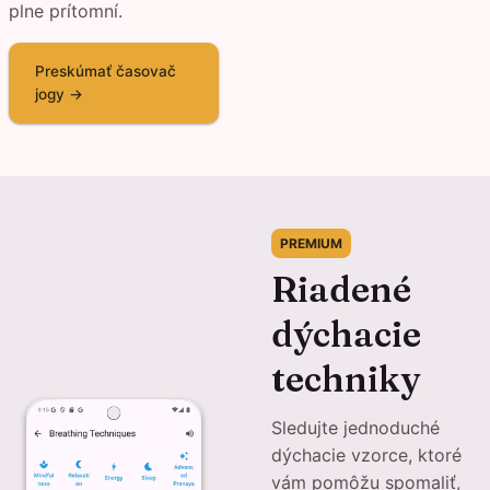
plne prítomní.
Preskúmať časovač
jogy →
PREMIUM
Riadené
dýchacie
techniky
Sledujte jednoduché
dýchacie vzorce, ktoré
vám pomôžu spomaliť,