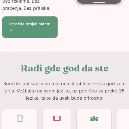
Bez reklama. Bez
praćenja. Bez pritiska.
Istražite brojač mantri
→
Radi gde god da ste
Koristite aplikaciju na telefonu ili tabletu — šta god vam
prija. Vežbajte na svom jeziku, uz podršku za preko 35
jezika, tako da uvek bude prirodno.
smartphone
tablet
diversity_3