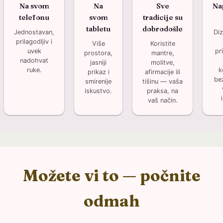
Na svom
Na
Sve
Na
telefonu
svom
tradicije su
tabletu
dobrodošle
Jednostavan,
Diz
prilagodljiv i
Više
Koristite
uvek
pr
prostora,
mantre,
nadohvat
jasniji
molitve,
ruke.
k
prikaz i
afirmacije ili
be
smirenije
tišinu — vaša
iskustvo.
praksa, na
vaš način.
Možete vi to — počnite
odmah