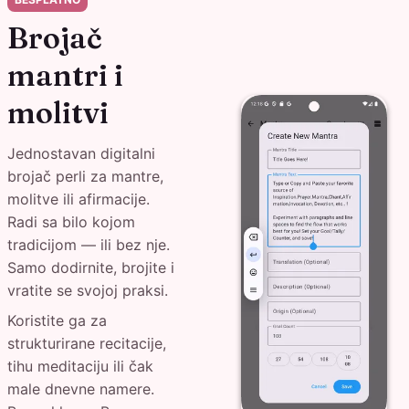
Brojač
mantri i
molitvi
Jednostavan digitalni
brojač perli za mantre,
molitve ili afirmacije.
Radi sa bilo kojom
tradicijom — ili bez nje.
Samo dodirnite, brojite i
vratite se svojoj praksi.
Koristite ga za
strukturirane recitacije,
tihu meditaciju ili čak
male dnevne namere.