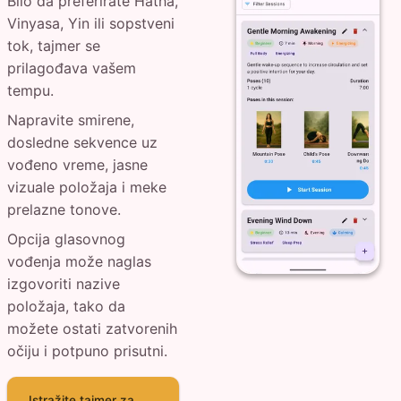
Bilo da preferirate Hatha,
Vinyasa, Yin ili sopstveni
tok, tajmer se
prilagođava vašem
tempu.
Napravite smirene,
dosledne sekvence uz
vođeno vreme, jasne
vizuale položaja i meke
prelazne tonove.
Opcija glasovnog
vođenja može naglas
izgovoriti nazive
položaja, tako da
možete ostati zatvorenih
očiju i potpuno prisutni.
Istražite tajmer za