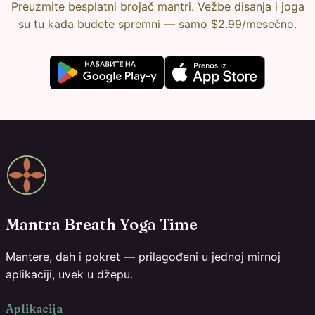
Preuzmite besplatni brojač mantri. Vežbe disanja i joga
su tu kada budete spremni — samo $2.99/mesečno.
Mantra Breath Yoga Time
Mantere, dah i pokret — prilagođeni u jednoj mirnoj
aplikaciji, uvek u džepu.
Aplikacija