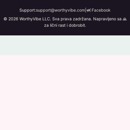
campaign
Support:
support@worthyvibe.com
|
Facebook
© 2026 WorthyVibe LLC. Sva prava zadržana. Napravljeno sa 🙏
za lični rast i dobrobit.