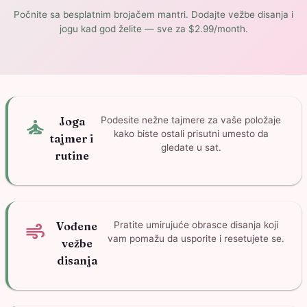
Počnite sa besplatnim brojačem mantri. Dodajte vežbe disanja i
jogu kad god želite — sve za $2.99/month.
self_improvement
Joga
Podesite nežne tajmere za vaše položaje
kako biste ostali prisutni umesto da
tajmer i
gledate u sat.
rutine
air
Vođene
Pratite umirujuće obrasce disanja koji
vam pomažu da usporite i resetujete se.
vežbe
disanja