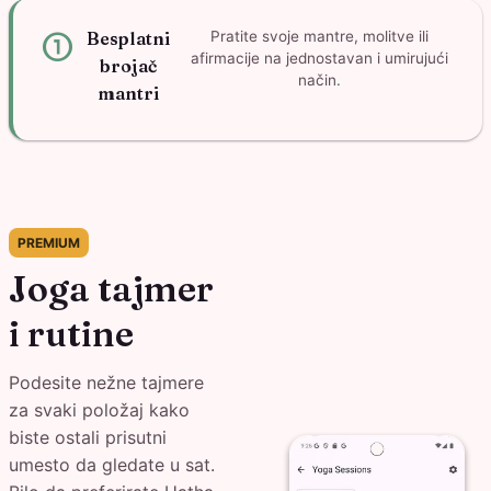
counter_1
Besplatni
Pratite svoje mantre, molitve ili
afirmacije na jednostavan i umirujući
brojač
način.
mantri
PREMIUM
Joga tajmer
i rutine
Podesite nežne tajmere
za svaki položaj kako
biste ostali prisutni
umesto da gledate u sat.