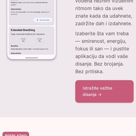
vođena nežnim vizuelnim
ritmom tako da uvek
znate kada da udahnete,
zadržite dah i izdahnete.
Izaberite šta vam treba
— smirenost, energiju,
fokus ili san — i pustite
aplikaciju da vodi vaše
disanje. Bez brojanja.
Bez pritiska.
Istražite vežbe
disanja →
BESPLATNO