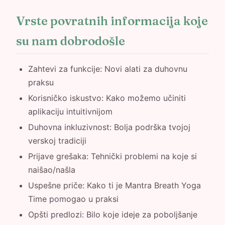
Vrste povratnih informacija koje
su nam dobrodošle
Zahtevi za funkcije: Novi alati za duhovnu
praksu
Korisničko iskustvo: Kako možemo učiniti
aplikaciju intuitivnijom
Duhovna inkluzivnost: Bolja podrška tvojoj
verskoj tradiciji
Prijave grešaka: Tehnički problemi na koje si
naišao/našla
Uspešne priče: Kako ti je Mantra Breath Yoga
Time pomogao u praksi
Opšti predlozi: Bilo koje ideje za poboljšanje