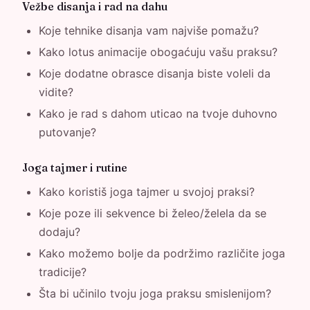
Vežbe disanja i rad na dahu
Koje tehnike disanja vam najviše pomažu?
Kako lotus animacije obogaćuju vašu praksu?
Koje dodatne obrasce disanja biste voleli da
vidite?
Kako je rad s dahom uticao na tvoje duhovno
putovanje?
Joga tajmer i rutine
Kako koristiš joga tajmer u svojoj praksi?
Koje poze ili sekvence bi želeo/želela da se
dodaju?
Kako možemo bolje da podržimo različite joga
tradicije?
Šta bi učinilo tvoju joga praksu smislenijom?