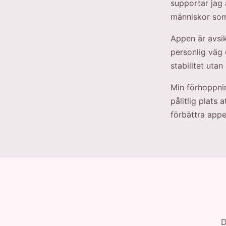
supportar jag 
människor som 
Appen är avsikt
personlig väg 
stabilitet utan
Min förhoppnin
pålitlig plats
förbättra app
D