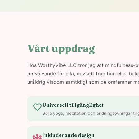
Vårt uppdrag
Hos WorthyVibe LLC tror jag att mindfulness-pra
omvälvande för alla, oavsett tradition eller ba
uråldrig visdom samtidigt som de omfamnar mo
favorite
Universell tillgänglighet
Göra yoga, meditation och andningsövningar tillgä
diversity_3
Inkluderande design