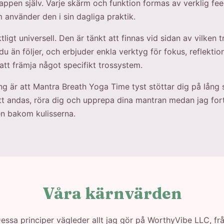
appen själv. Varje skärm och funktion formas av verklig fe
använder den i sin dagliga praktik.
ligt universell. Den är tänkt att finnas vid sidan av vilken tr
du än följer, och erbjuder enkla verktyg för fokus, reflektio
 att främja något specifikt trossystem.
g är att Mantra Breath Yoga Time tyst stöttar dig på lång 
 att andas, röra dig och upprepa dina mantran medan jag fort
en bakom kulisserna.
Våra kärnvärden
essa principer vägleder allt jag gör på WorthyVibe LLC, fr