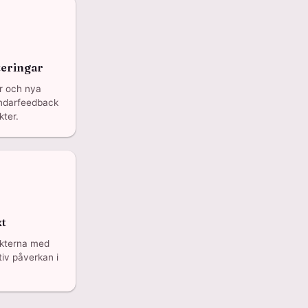
eringar
ar och nya
ändarfeedback
ter.
xt
ukterna med
tiv påverkan i