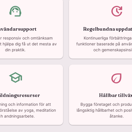
support_agent
update
vändarsupport
Regelbundna uppdat
er responsiv och omtänksam
Kontinuerliga förbättring
t hjälpa dig få ut det mesta av
funktioner baserade på anv
din praktik.
och gemenskapsinsik
school
eco
ildningsresurser
Hållbar tillvä
ing och information för att
Bygga företaget och prod
förståelse av yoga, meditation
långsiktig hållbarhet och posi
h andningsarbete.
åtanke.