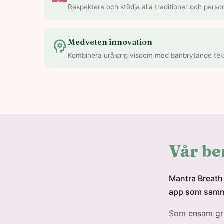
Respektera och stödja alla traditioner och person
psychology
Medveten innovation
Kombinera uråldrig visdom med banbrytande tekni
Vår be
Mantra Breath 
app som samma
Som ensam gru