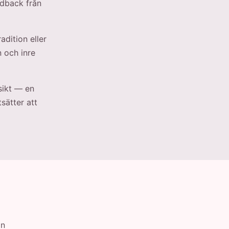
edback från
adition eller
n och inre
sikt — en
sätter att
ån