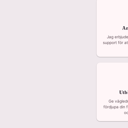
An
Jag erbjud
support för at
Utb
Ge vägledn
fördjupa din 
oc