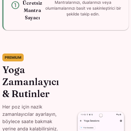
counter_1
Ücretsiz
Mantralarınızı, dualarınızı veya
olumlamalarınızı basit ve sakinleştirici bir
Mantra
şekilde takip edin.
Sayacı
PREMIUM
Yoga
Zamanlayıcı
& Rutinler
Her poz için nazik
zamanlayıcılar ayarlayın,
böylece saate bakmak
yerine anda kalabilirsiniz.