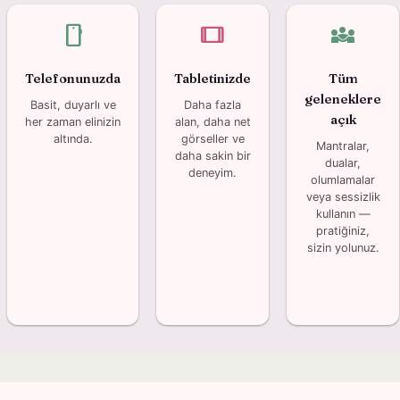
smartphone
tablet
diversity_3
Telefonunuzda
Tabletinizde
Tüm
geleneklere
Basit, duyarlı ve
Daha fazla
açık
her zaman elinizin
alan, daha net
altında.
görseller ve
Mantralar,
daha sakin bir
dualar,
deneyim.
olumlamalar
veya sessizlik
kullanın —
pratiğiniz,
sizin yolunuz.