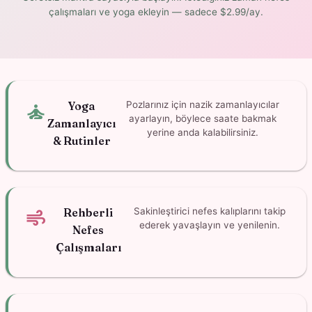
çalışmaları ve yoga ekleyin — sadece $2.99/ay.
self_improvement
Yoga
Pozlarınız için nazik zamanlayıcılar
ayarlayın, böylece saate bakmak
Zamanlayıcı
yerine anda kalabilirsiniz.
& Rutinler
air
Rehberli
Sakinleştirici nefes kalıplarını takip
ederek yavaşlayın ve yenilenin.
Nefes
Çalışmaları