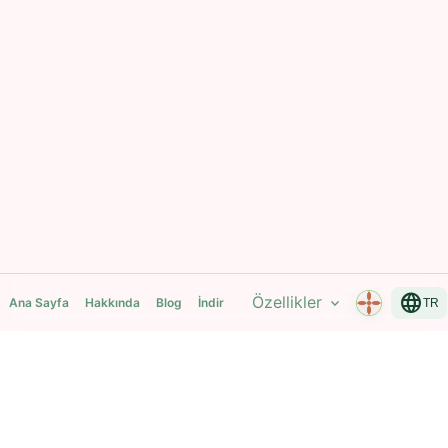
language
Özellikler
expand_more
Ana Sayfa
Hakkında
Blog
İndir
TR