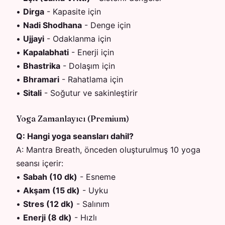
•
Dirga
-
Kapasite için
•
Nadi Shodhana
-
Denge için
•
Ujjayi
-
Odaklanma için
•
Kapalabhati
-
Enerji için
•
Bhastrika
-
Dolaşım için
•
Bhramari
-
Rahatlama için
•
Sitali
-
Soğutur ve sakinleştirir
Yoga Zamanlayıcı (Premium)
Q:
Hangi yoga seansları dahil?
A:
Mantra Breath, önceden oluşturulmuş 10 yoga
seansı içerir:
•
Sabah (10 dk)
-
Esneme
•
Akşam (15 dk)
-
Uyku
•
Stres (12 dk)
-
Salınım
•
Enerji (8 dk)
-
Hızlı