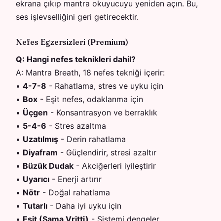
ekrana çıkıp mantra okuyucuyu yeniden açın. Bu,
ses işlevselliğini geri getirecektir.
Nefes Egzersizleri (Premium)
Q:
Hangi nefes teknikleri dahil?
A:
Mantra Breath, 18 nefes tekniği içerir:
•
4-7-8
-
Rahatlama, stres ve uyku için
•
Box
-
Eşit nefes, odaklanma için
•
Üçgen
-
Konsantrasyon ve berraklık
•
5-4-6
-
Stres azaltma
•
Uzatılmış
-
Derin rahatlama
•
Diyafram
-
Güçlendirir, stresi azaltır
•
Büzük Dudak
-
Akciğerleri iyileştirir
•
Uyarıcı
-
Enerji artırır
•
Nötr
-
Doğal rahatlama
•
Tutarlı
-
Daha iyi uyku için
•
Eşit (Sama Vritti)
-
Sistemi dengeler