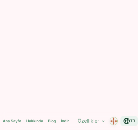
language
Özellikler
expand_more
Ana Sayfa
Hakkında
Blog
İndir
TR