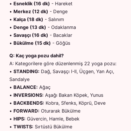
•
Esneklik (16 dk)
-
Hareket
•
Merkez (12 dk)
-
Denge
•
Kalça (18 dk)
-
Salınım
•
Denge (13 dk)
-
Odaklanma
•
Savaşçı (16 dk)
-
Bacaklar
•
Bükülme (15 dk)
-
Göğüs
Q:
Kaç yoga pozu dahil?
A:
Kategorilere göre düzenlenmiş 22 yoga pozu:
•
STANDING
:
Dağ, Savaşçı I-II, Üçgen, Yan Açı,
Sandalye
•
BALANCE
:
Ağaç
•
INVERSIONS
:
Aşağı Bakan Köpek, Yunus
•
BACKBENDS
:
Kobra, Sfenks, Köprü, Deve
•
FORWARD
:
Oturarak Bükülme
•
HIPS
:
Güvercin, Hamle, Bebek
•
TWISTS
:
Sırtüstü Bükülme