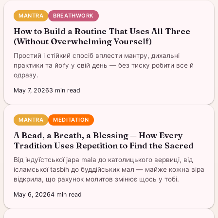
MANTRA
BREATHWORK
How to Build a Routine That Uses All Three
(Without Overwhelming Yourself)
Простий і стійкий спосіб вплести мантру, дихальні
практики та йоґу у свій день — без тиску робити все й
одразу.
May 7, 2026
3
min read
MANTRA
MEDITATION
A Bead, a Breath, a Blessing — How Every
Tradition Uses Repetition to Find the Sacred
Від індуїстської japa mala до католицького вервиці, від
ісламської tasbih до буддійських мал — майже кожна віра
відкрила, що рахунок молитов змінює щось у тобі.
May 6, 2026
4
min read