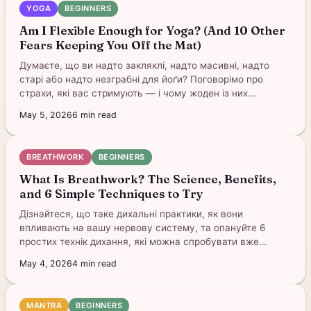
YOGA
BEGINNERS
Am I Flexible Enough for Yoga? (And 10 Other
Fears Keeping You Off the Mat)
Думаєте, що ви надто закляклі, надто масивні, надто
старі або надто незграбні для йоґи? Поговорімо про
страхи, які вас стримують — і чому жоден із них
насправді не має значення.
May 5, 2026
6
min read
BREATHWORK
BEGINNERS
What Is Breathwork? The Science, Benefits,
and 6 Simple Techniques to Try
Дізнайтеся, що таке дихальні практики, як вони
впливають на вашу нервову систему, та опануйте 6
простих технік дихання, які можна спробувати вже
сьогодні — усі в додатку.
May 4, 2026
4
min read
MANTRA
BEGINNERS