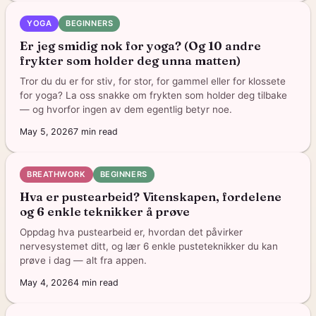
YOGA
BEGINNERS
Er jeg smidig nok for yoga? (Og 10 andre
frykter som holder deg unna matten)
Tror du du er for stiv, for stor, for gammel eller for klossete
for yoga? La oss snakke om frykten som holder deg tilbake
— og hvorfor ingen av dem egentlig betyr noe.
May 5, 2026
7
min read
BREATHWORK
BEGINNERS
Hva er pustearbeid? Vitenskapen, fordelene
og 6 enkle teknikker å prøve
Oppdag hva pustearbeid er, hvordan det påvirker
nervesystemet ditt, og lær 6 enkle pusteteknikker du kan
prøve i dag — alt fra appen.
May 4, 2026
4
min read