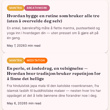
MANTRA
BREATHWORK
Hvordan bygge en rutine som bruker alle tre
(uten å overvelde deg selv)
En enkel, bærekraftig måte å flette mantra, pustearbeid og
yoga inn i hverdagen din — uten presset om å gjøre alt på
én gang.
May 7, 2026
3
min read
MANTRA
MEDITATION
En perle, et åndedrag, en velsignelse —
Hvordan hver tradisjon bruker repetisjon for
å finne det hellige
Fra hinduistisk japa mala til den katolske rosenkransen, fra
islamsk tasbih til buddhistiske malaer — nesten hver tro har
oppdaget at det å telle bønnene dine forandrer noe i deg.
May 6, 2026
5
min read