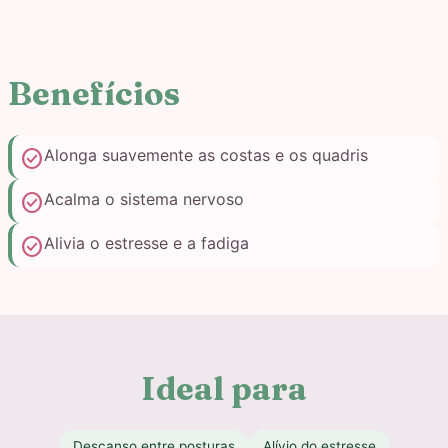
Benefícios
check_circle
Alonga suavemente as costas e os quadris
check_circle
Acalma o sistema nervoso
check_circle
Alivia o estresse e a fadiga
Ideal para
Descanso entre posturas
Alívio do estresse