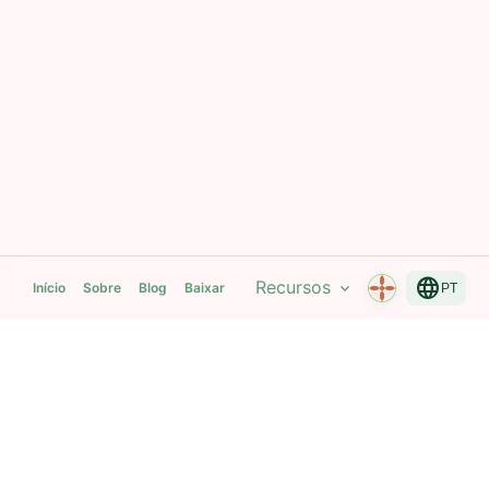
language
Recursos
expand_more
Início
Sobre
Blog
Baixar
PT