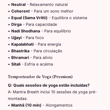
•
Neutral
-
Relaxamento natural
•
Coherent
-
Para um sono melhor
•
Equal (Sama Vritti)
-
Equilibra o sistema
•
Dirga
-
Para capacidade
•
Nadi Shodhana
-
Para equilíbrio
•
Ujjayi
-
Para foco
•
Kapalabhati
-
Para energia
•
Bhastrika
-
Para circulação
•
Bhramari
-
Para alívio
•
Sitali
-
Esfria e acalma
Temporizador de Yoga (Premium)
Q:
Quais sessões de yoga estão incluídas?
A:
Mantra Breath inclui 10 sessões de yoga pré-
montadas:
•
Manhã (10 min)
-
Alongamentos