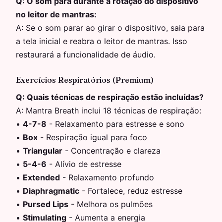
Q:
O som para durante a rotação do dispositivo
no leitor de mantras:
A:
Se o som parar ao girar o dispositivo, saia para
a tela inicial e reabra o leitor de mantras. Isso
restaurará a funcionalidade de áudio.
Exercícios Respiratórios (Premium)
Q:
Quais técnicas de respiração estão incluídas?
A:
Mantra Breath inclui 18 técnicas de respiração:
•
4-7-8
-
Relaxamento para estresse e sono
•
Box
-
Respiração igual para foco
•
Triangular
-
Concentração e clareza
•
5-4-6
-
Alívio de estresse
•
Extended
-
Relaxamento profundo
•
Diaphragmatic
-
Fortalece, reduz estresse
•
Pursed Lips
-
Melhora os pulmões
•
Stimulating
-
Aumenta a energia