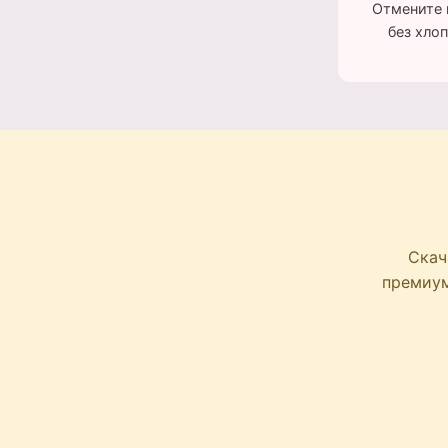
Отмените 
без хло
Скач
премиум