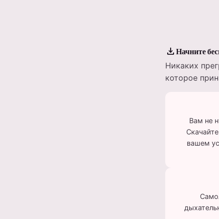
download
Начните бе
Никаких прег
которое прин
Вам не 
Скачайте
вашем ус
Самол
дыхательн