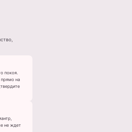
ство,
о покоя.
 прямо на
дтвердите
мантр,
ие не ждет