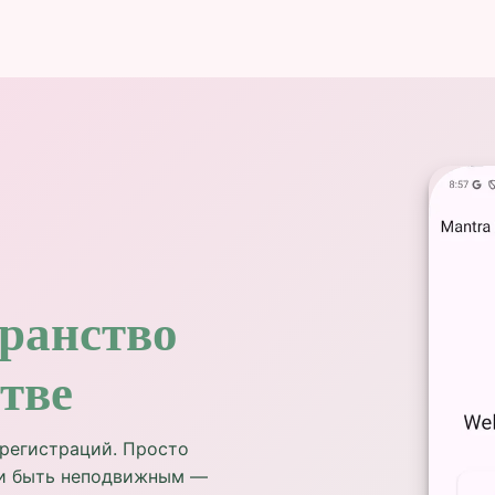
транство
тве
регистраций. Просто
 и быть неподвижным —