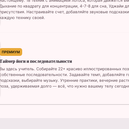
настоящему. 18 техник с анимацией лотоса, которая движется вм
Дыхание по квадрату для концентрации, 4-7-8 для сна, Уджайи д
присутствия. Настраивайте счет, добавляйте звуковые подсказки
каждую технику своей.
ПРЕМИУМ
Таймер йоги и последовательности
Вы здесь учитель. Собирайте 22+ красиво иллюстрированных поз
собственные последовательности. Задавайте темп, добавляйте 
подсказки, выбирайте музыку. Утренние практики, вечерние раст
поза, удерживаемая долго — всё, что нужно вашему телу сегодн