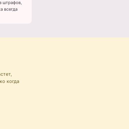
з штрафов,
а всегда
стет,
ко когда