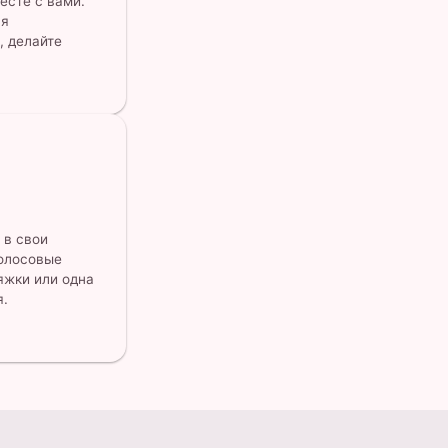
есте с вами.
ля
, делайте
 в свои
голосовые
яжки или одна
я.