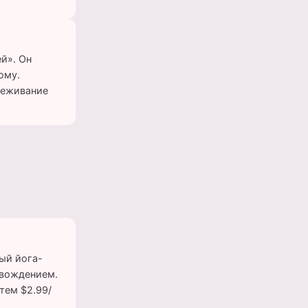
ей». Он
ому.
леживание
ый йога-
овождением.
тем $2.99/