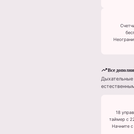
Счетчи
бес
Неограни
trending_up
Все дополн
Дыхательные 
естественным
18 упра
таймер с 2
Начните с