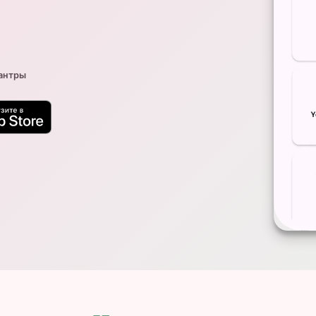
антры