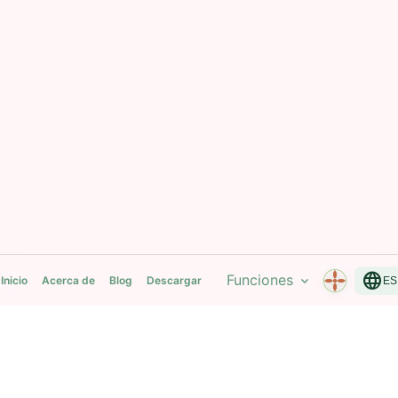
language
Funciones
expand_more
Inicio
Acerca de
Blog
Descargar
ES