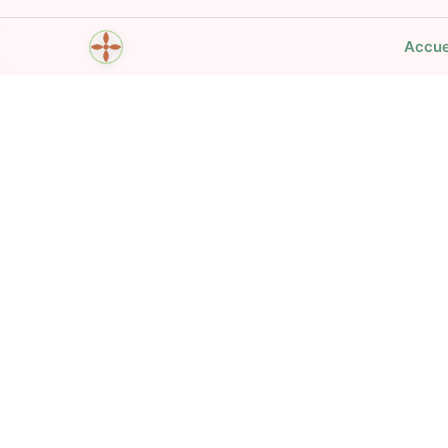
Accue
Mantra Breath Yoga Time
Mantras, souffle et mouvement — personnalisé
toujours dans la poche.