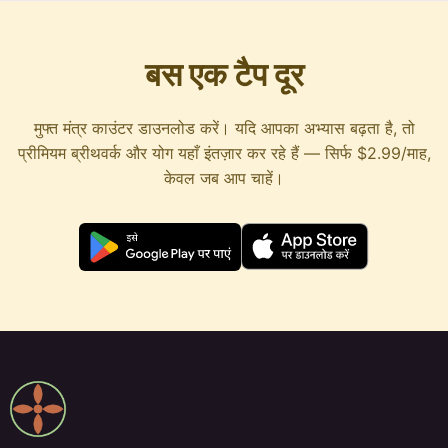
बस एक टैप दूर
मुफ्त मंत्र काउंटर डाउनलोड करें। यदि आपका अभ्यास बढ़ता है, तो
प्रीमियम ब्रीथवर्क और योग यहाँ इंतज़ार कर रहे हैं — सिर्फ $2.99/माह,
केवल जब आप चाहें।