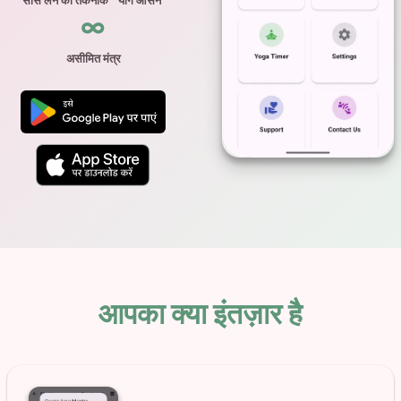
साँस लेने की तकनीकें
योग आसन
∞
असीमित मंत्र
आपका क्या इंतज़ार है