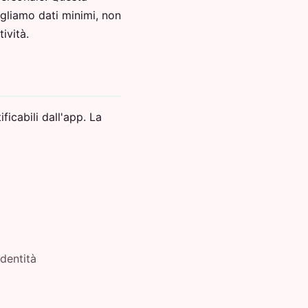
ogliamo dati minimi, non
ività.
icabili dall'app. La
identità