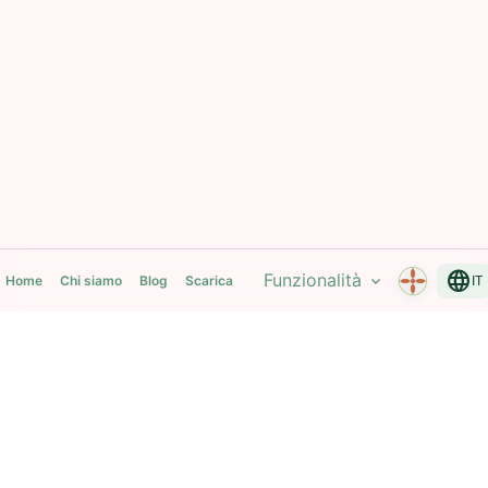
language
Funzionalità
expand_more
Home
Chi siamo
Blog
Scarica
IT