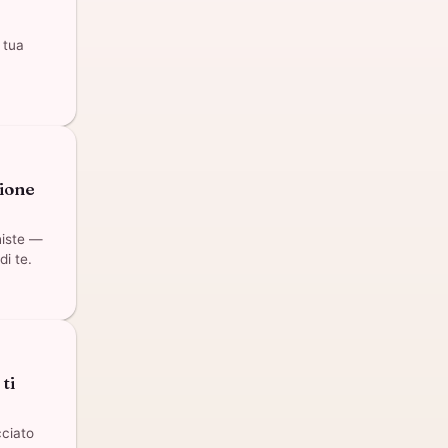
 tua
ione
histe —
i te.
ti
cciato