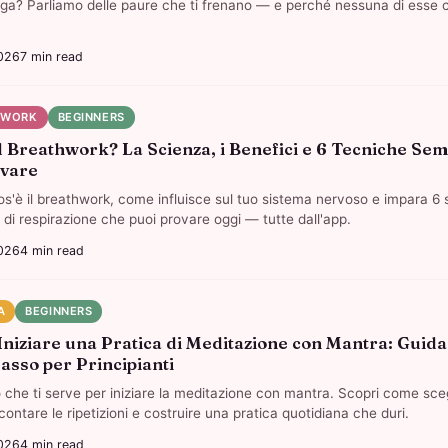
oga? Parliamo delle paure che ti frenano — e perché nessuna di esse 
.
026
7
min read
HWORK
BEGINNERS
il Breathwork? La Scienza, i Benefici e 6 Tecniche Sem
ovare
os'è il breathwork, come influisce sul tuo sistema nervoso e impara 6 
 di respirazione che puoi provare oggi — tutte dall'app.
026
4
min read
A
BEGINNERS
niziare una Pratica di Meditazione con Mantra: Guid
asso per Principianti
ò che ti serve per iniziare la meditazione con mantra. Scopri come sce
ontare le ripetizioni e costruire una pratica quotidiana che duri.
026
4
min read