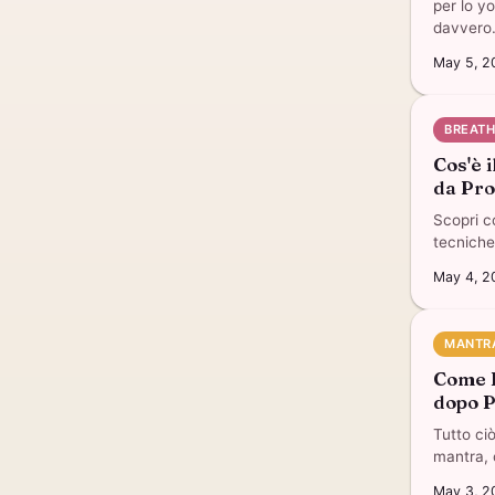
per lo y
davvero
May 5, 2
BREAT
Cos'è 
da Pr
Scopri c
tecniche
May 4, 2
MANTR
Come I
dopo P
Tutto ci
mantra, c
May 3, 2