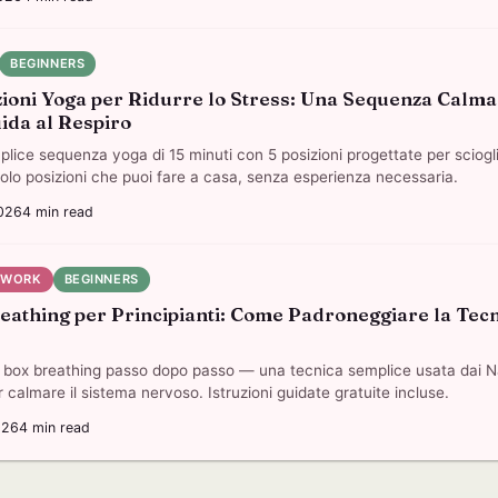
BEGINNERS
zioni Yoga per Ridurre lo Stress: Una Sequenza Calma
ida al Respiro
lice sequenza yoga di 15 minuti con 5 posizioni progettate per sciogli
Solo posizioni che puoi fare a casa, senza esperienza necessaria.
026
4
min read
HWORK
BEGINNERS
eathing per Principianti: Come Padroneggiare la Tecn
l box breathing passo dopo passo — una tecnica semplice usata dai 
 calmare il sistema nervoso. Istruzioni guidate gratuite incluse.
026
4
min read