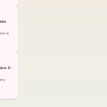
nte
ere lo
ica 4-
Navy