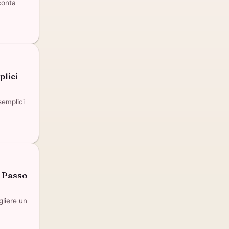
conta
plici
semplici
a Passo
gliere un