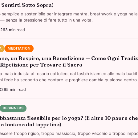
 Sentirti Sotto Sopra)
semplice e sostenibile per integrare mantra, breathwork e yoga nella
 — senza la pressione di fare tutto in una volta.
026
3
min read
A
MEDITATION
no, un Respiro, una Benedizione — Come Ogni Tradiz
 Ripetizione per Trovare il Sacro
a mala induista al rosario cattolico, dal tasbih islamico alle mala budd
ni fede ha scoperto che contare le preghiere cambia qualcosa dentro d
026
5
min read
BEGINNERS
bbastanza flessibile per lo yoga? (E altre 10 paure che 
o lontano dal tappetino)
 essere troppo rigido, troppo massiccio, troppo vecchio o troppo impa