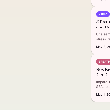
YOGA
5 Posi
con Gu
Una semp
stress. 
May 2, 2
BREAT
Box Br
4-4-4
Impara i
SEAL per
May 1, 2