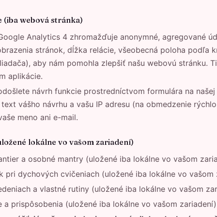
 (iba webová stránka)
oogle Analytics 4 zhromažďuje anonymné, agregované úd
brazenia stránok, dĺžka relácie, všeobecná poloha podľa kr
hliadača), aby nám pomohla zlepšiť našu webovú stránku. T
m aplikácie.
došlete návrh funkcie prostredníctvom formulára na našej
ext vášho návrhu a vašu IP adresu (na obmedzenie rýchlos
aše meno ani e-mail.
(uložené lokálne vo vašom zariadení)
ntier a osobné mantry (uložené iba lokálne vo vašom zari
k pri dychových cvičeniach (uložené iba lokálne vo vašom 
deniach a vlastné rutiny (uložené iba lokálne vo vašom zar
e a prispôsobenia (uložené iba lokálne vo vašom zariadení)