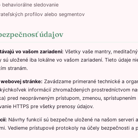
o behaviorálne sledovanie
vateľských profilov alebo segmentov
 bezpečnosť údajov
távajú vo vašom zariadení:
Všetky vaše mantry, meditačný
y sú uložené iba lokálne vo vašom zariadení. Tieto údaje n
tím stranám.
 webovej stránke:
Zavádzame primerané technické a orga
akýchkoľvek informácií zhromaždených prostredníctvom na
tika) pred neoprávneným prístupom, zmenou, sprístupnením
ovanie HTTPS pre všetky prenosy údajov.
ií:
Návrhy funkcií sú bezpečne uložené na našom serveri a 
ami. Vedieme prístupové protokoly na účely bezpečnosti a 