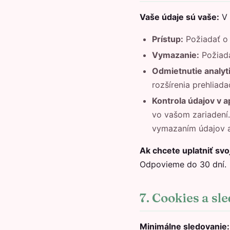
Vaše údaje sú vaše:
V 
Prístup:
Požiadať o 
Vymazanie:
Požiada
Odmietnutie analyti
rozšírenia prehliad
Kontrola údajov v ap
vo vašom zariadení
vymazaním údajov ap
Ak chcete uplatniť svo
Odpovieme do 30 dní.
7. Cookies a sl
Minimálne sledovanie: