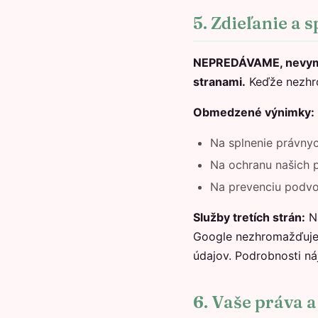
5. Zdieľanie a 
NEPREDÁVAME, nevymie
stranami.
Keďže nezhrom
Obmedzené výnimky:
Na splnenie právnyc
Na ochranu našich p
Na prevenciu podvod
Služby tretích strán:
Na
Google nezhromažďuje 
údajov. Podrobnosti n
6. Vaše práva a