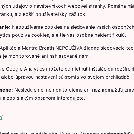
ých údajov o návštevníkoch webovej stránky. Pomáha nám
ránku, a zlepšiť používateľský zážitok.
anie:
Nepoužívame cookies na sledovanie vašich osobných 
tics používa cookies, ale tie vás osobne neidentifikujú.
Aplikácia Mantra Breath NEPOUŽÍVA žiadne sledovacie tec
ie je monitorované ani nahlasované nám.
e Google Analytics môžete odmietnuť inštaláciou rozšíreni
alebo úpravou nastavení súkromia vo svojom prehliadači.
ánené:
Nesledujeme, nemonitorujeme ani nezhromažďujeme 
u alebo s akým obsahom interagujete.
í