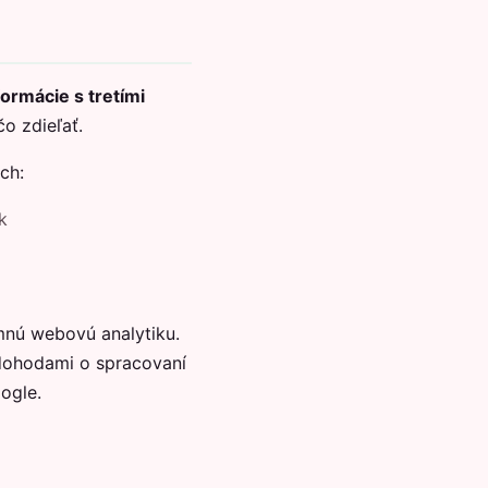
rmácie s tretími
o zdieľať.
ch:
k
nú webovú analytiku.
 dohodami o spracovaní
ogle.