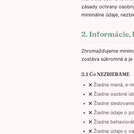
zásady ochrany osobný
minimálne údaje, nezbi
2. Informácie,
Zhromažďujeme minimál
zostáva súkromná a je 
2.1 Čo NEZBIERAME
❌ Žiadne mená, e-ma
❌ Žiadne osobné ide
❌ Žiadne sledovanie 
❌ Žiadne údaje o po
❌ Žiadne behaviorál
❌ Žiadne údaje o v