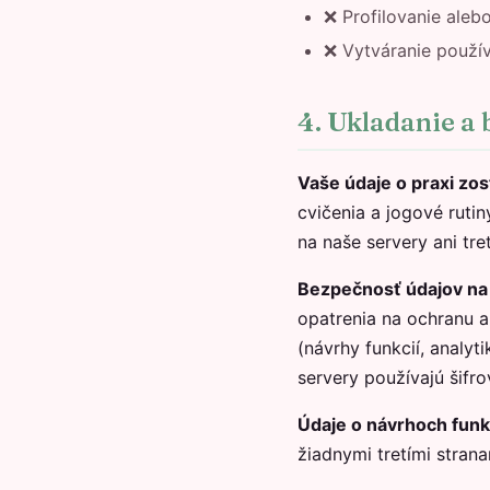
❌ Profilovanie aleb
❌ Vytváranie použí
4. Ukladanie a
Vaše údaje o praxi zos
cvičenia a jogové rutin
na naše servery ani tre
Bezpečnosť údajov na
opatrenia na ochranu 
(návrhy funkcií, analy
servery používajú šifr
Údaje o návrhoch funkc
žiadnymi tretími stran