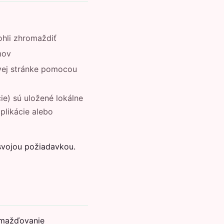
hli zhromaždiť
mov
vej stránke pomocou
ie) sú uložené lokálne
plikácie alebo
svojou požiadavkou.
omažďovanie