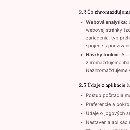
2.2 Čo zhromažďujeme
Webová analytika:
G
webovej stránky (zo
zariadenia, typ pre
spojené s používaní
Návrhy funkcií:
Ak o
zhromažďujeme iba t
Nezhromažďujeme v
2.3 Údaje z aplikácie 
Postup počítadla ma
Preferencie a pokro
Údaje o jogových se
Nastavenia aplikáci