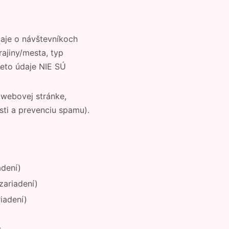
aje o návštevníkoch
ajiny/mesta, typ
ieto údaje NIE SÚ
 webovej stránke,
ti a prevenciu spamu).
adení)
zariadení)
iadení)