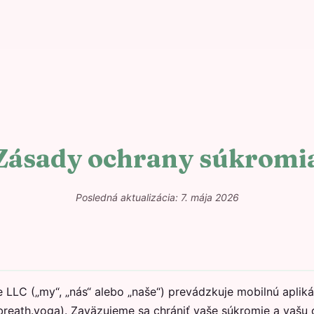
Zásady ochrany súkromi
Posledná aktualizácia: 7. mája 2026
LLC („my“, „nás“ alebo „naše“) prevádzkuje mobilnú aplik
reath.yoga). Zaväzujeme sa chrániť vaše súkromie a vašu 