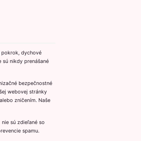
 pokrok, dychové
ie sú nikdy prenášané
nizačné bezpečnostné
šej webovej stránky
 alebo zničením. Naše
nie sú zdieľané so
prevencie spamu.