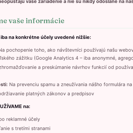
neopúšťajú vaše zariadenie a nie sú nikdy odoslané na na
me vaše informácie
iba na konkrétne účely uvedené nižšie:
a pochopenie toho, ako návštevníci používajú našu webov
ľského zážitku (Google Analytics 4 – iba anonymné, agreg
hromažďovanie a preskúmanie návrhov funkcií od používa
sti:
Na prevenciu spamu a zneužívania nášho formulára na 
držiavanie platných zákonov a predpisov
OUŽÍVAME na:
bo reklamné účely
anie s tretími stranami