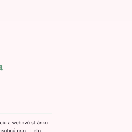
a
áciu a webovú stránku
osobnú prax. Tieto