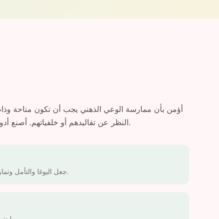
النظر عن تقاليدهم أو خلفياتهم. أصنع أدوات رقمية تكرم الحكمة القديمة مع تبني الابتكار الحديث.
جعل اليوغا والتأمل وتمارين التنفس متاحة للجميع، في كل مكان، وفي أي وقت.