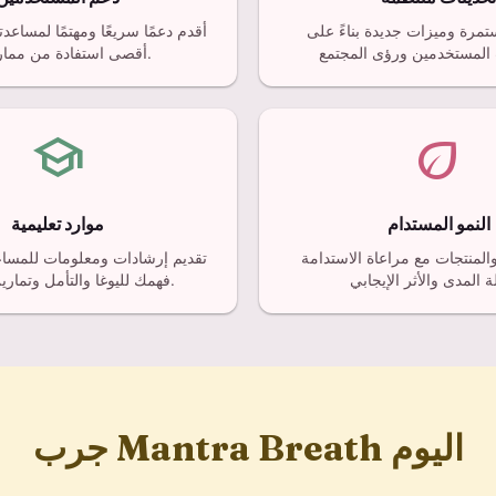
مرة وميزات جديدة بناءً على
أقدم دعمًا سريعًا ومهتمًا لمساع
أقصى استفادة من ممارستك.
school
eco
النمو المستدام
موارد تعليمية
والمنتجات مع مراعاة الاستدامة
تقديم إرشادات ومعلومات للمسا
فهمك لليوغا والتأمل وتمارين التنفس.
جرب Mantra Breath اليوم