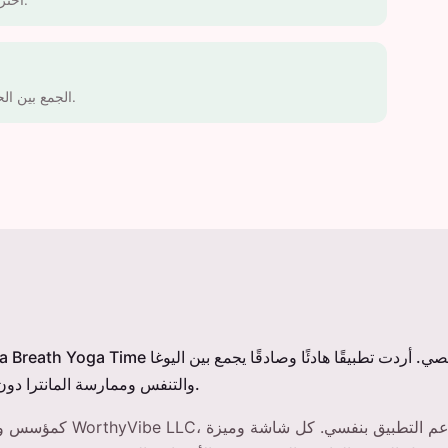
احترام ودعم جميع التقاليد والمسارات الشخصية نحو العافية.
الجمع بين الحكمة القديمة والتكنولوجيا المتطورة لنمو شخصي أعمق.
والتنفس وممارسة المانترا دون تشتيت أو ضغط.
كمؤسس ومطور فردي في thyVibe LLC