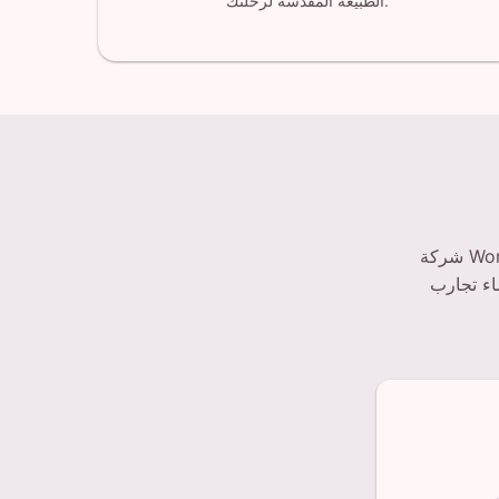
الطبيعة المقدسة لرحلتك.
شركة WorthyVibe LLC هي شركة مكونة من شخص واحد - إنها أنا فقط، جاستن - أرتدى
اء تجارب