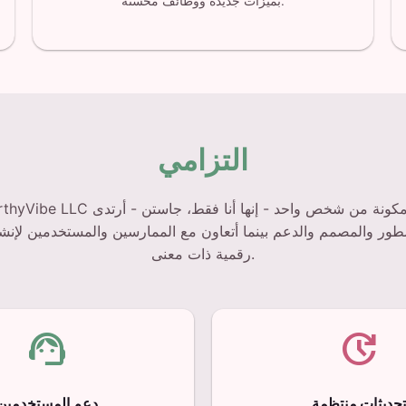
بميزات جديدة ووظائف محسّنة.
التزامي
طور والمصمم والدعم بينما أتعاون مع الممارسين والمستخدمين لإنش
رقمية ذات معنى.
support_agent
update
تحديثات منتظمة
دعم المستخدمين