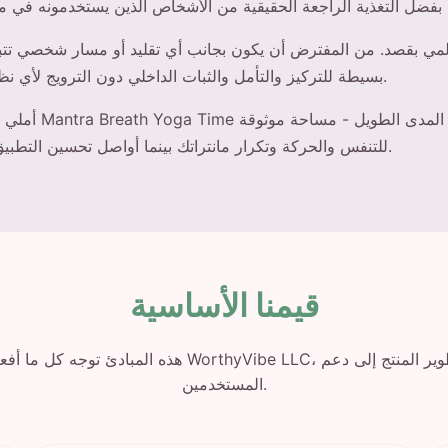
لمي بقصد. من المفترض أن يكون بجانب أي تقليد أو مسار شخصي تتبع
بسيطة للتركيز والتأمل والثبات الداخلي دون الترويج لأي نظام عقائدي معين.
أملي أن يدعمك تطبيق 
للتنفس والحركة وتكرار مانتراتك بينما أواصل تحسين التطبيق خلف الكواليس.
قيمنا الأساسية
هذه المبادئ توجه كل ما أفعله في WorthyVibe LLC، من تطوير ال
المستخدمين.