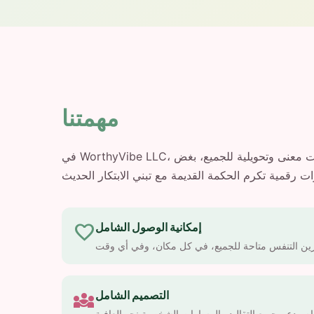
مهمتنا
في WorthyVibe LLC، أؤمن بأن ممارسة الوعي الذهني يجب أن تكون متاحة وذات معنى وتحويلية للجميع، بغض
favorite
إمكانية الوصول الشامل
diversity_3
التصميم الشامل