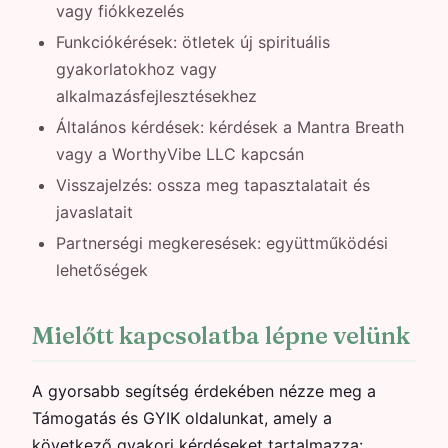
vagy fiókkezelés
Funkciókérések: ötletek új spirituális
gyakorlatokhoz vagy
alkalmazásfejlesztésekhez
Általános kérdések: kérdések a Mantra Breath
vagy a WorthyVibe LLC kapcsán
Visszajelzés: ossza meg tapasztalatait és
javaslatait
Partnerségi megkeresések: együttműködési
lehetőségek
Mielőtt kapcsolatba lépne velünk
A gyorsabb segítség érdekében nézze meg a
Támogatás és GYIK oldalunkat, amely a
következő gyakori kérdéseket tartalmazza: