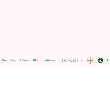
language
Funkciók
expand_more
Kezdőlap
Rólunk
Blog
Letöltés
HU