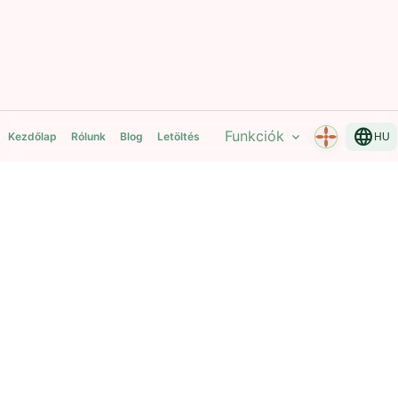
language
Funkciók
expand_more
Kezdőlap
Rólunk
Blog
Letöltés
HU
Mantra Breath Yoga Time
Mantrák, légzés és mozgás — egy nyugodt