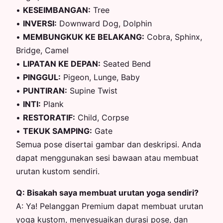
•
KESEIMBANGAN
:
Tree
•
INVERSI
:
Downward Dog, Dolphin
•
MEMBUNGKUK KE BELAKANG
:
Cobra, Sphinx,
Bridge, Camel
•
LIPATAN KE DEPAN
:
Seated Bend
•
PINGGUL
:
Pigeon, Lunge, Baby
•
PUNTIRAN
:
Supine Twist
•
INTI
:
Plank
•
RESTORATIF
:
Child, Corpse
•
TEKUK SAMPING
:
Gate
Semua pose disertai gambar dan deskripsi. Anda
dapat menggunakan sesi bawaan atau membuat
urutan kustom sendiri.
Q:
Bisakah saya membuat urutan yoga sendiri?
A:
Ya! Pelanggan Premium dapat membuat urutan
yoga kustom, menyesuaikan durasi pose, dan