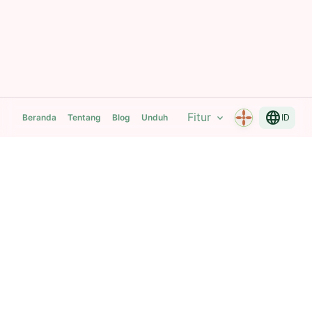
language
Fitur
expand_more
Beranda
Tentang
Blog
Unduh
ID
Mantra Breath Yoga Time