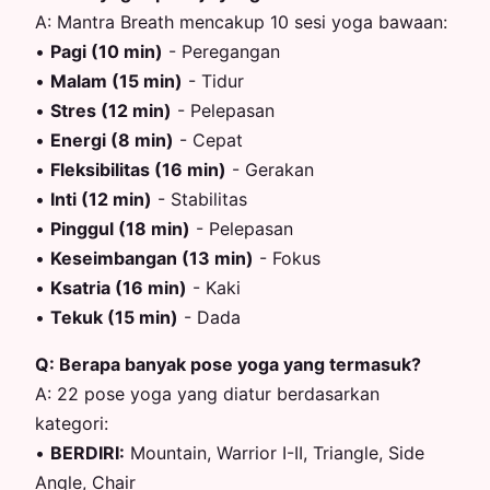
A:
Mantra Breath mencakup 10 sesi yoga bawaan:
•
Pagi (10 min)
-
Peregangan
•
Malam (15 min)
-
Tidur
•
Stres (12 min)
-
Pelepasan
•
Energi (8 min)
-
Cepat
•
Fleksibilitas (16 min)
-
Gerakan
•
Inti (12 min)
-
Stabilitas
•
Pinggul (18 min)
-
Pelepasan
•
Keseimbangan (13 min)
-
Fokus
•
Ksatria (16 min)
-
Kaki
•
Tekuk (15 min)
-
Dada
Q:
Berapa banyak pose yoga yang termasuk?
A:
22 pose yoga yang diatur berdasarkan
kategori:
•
BERDIRI
:
Mountain, Warrior I-II, Triangle, Side
Angle, Chair