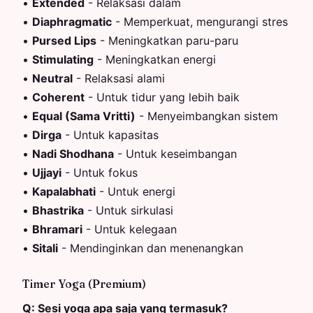
•
Extended
-
Relaksasi dalam
•
Diaphragmatic
-
Memperkuat, mengurangi stres
•
Pursed Lips
-
Meningkatkan paru-paru
•
Stimulating
-
Meningkatkan energi
•
Neutral
-
Relaksasi alami
•
Coherent
-
Untuk tidur yang lebih baik
•
Equal (Sama Vritti)
-
Menyeimbangkan sistem
•
Dirga
-
Untuk kapasitas
•
Nadi Shodhana
-
Untuk keseimbangan
•
Ujjayi
-
Untuk fokus
•
Kapalabhati
-
Untuk energi
•
Bhastrika
-
Untuk sirkulasi
•
Bhramari
-
Untuk kelegaan
•
Sitali
-
Mendinginkan dan menenangkan
Timer Yoga (Premium)
Q:
Sesi yoga apa saja yang termasuk?