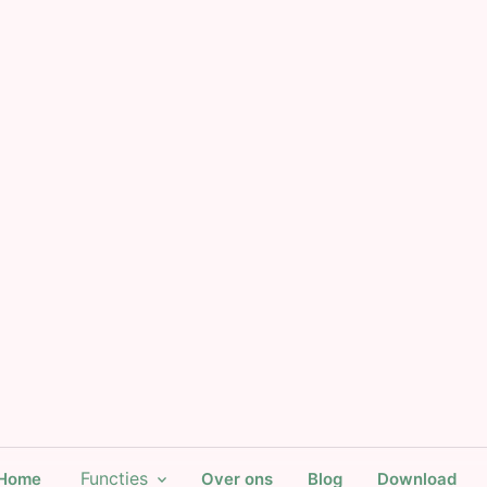
Functies
Home
Over ons
Blog
Download
expand_more