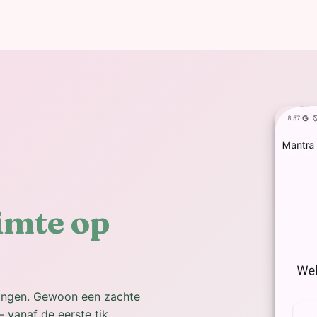
imte op
dingen. Gewoon een zachte
 vanaf de eerste tik.