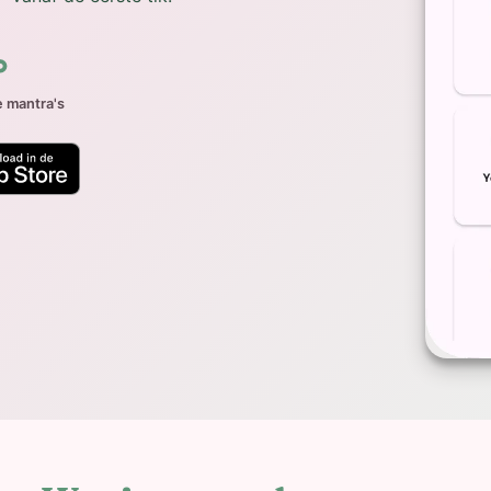
∞
 mantra's