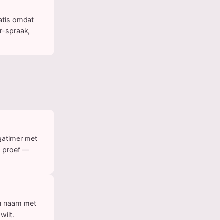
ratis omdat
r-spraak,
gatimer met
s proef —
en naam met
wilt.