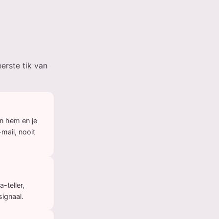
eerste tik van
n hem en je
mail, nooit
-teller,
ignaal.