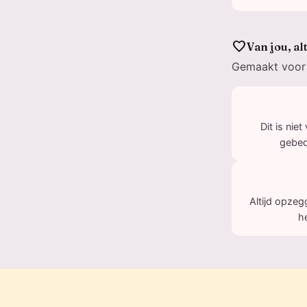
favorite
Van jou, al
Gemaakt voor 
Dit is nie
gebed,
Altijd opzeg
h