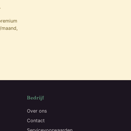
d
 premium
9/maand,
Bedrijf
Over ons
Contact
Servicevoorwaarden