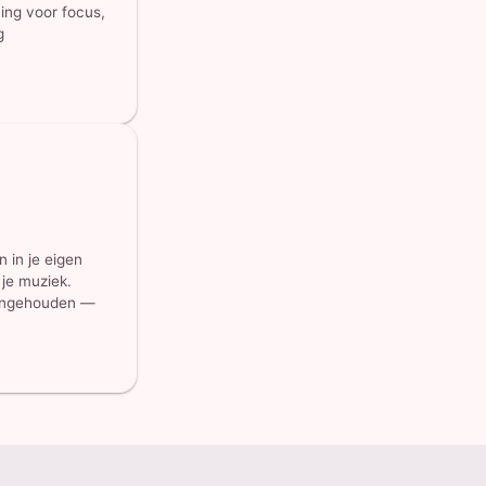
ing voor focus,
g
n in je eigen
je muziek.
aangehouden —