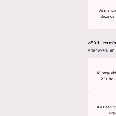
De mantra-
deze oef
trending_up
Alle extra'
Ademwerk en y
18 begelei
22+ houd
Kies een h
eige