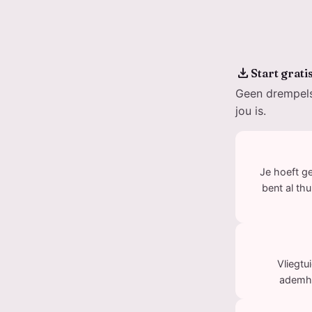
download
Start grati
Geen drempels.
jou is.
Je hoeft g
bent al th
Vliegtu
ademha