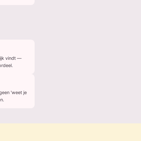
ijk vindt —
ordeel.
geen 'weet je
n.