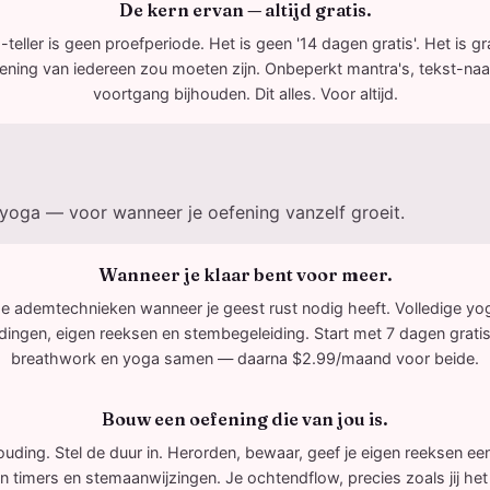
De kern ervan — altijd gratis.
teller is geen proefperiode. Het is geen '14 dagen gratis'. Het is g
ening van iedereen zou moeten zijn. Onbeperkt mantra's, tekst-naa
voortgang bijhouden. Dit alles. Voor altijd.
s
oga — voor wanneer je oefening vanzelf groeit.
Wanneer je klaar bent voor meer.
de ademtechnieken wanneer je geest rust nodig heeft. Volledige yo
ingen, eigen reeksen en stembegeleiding. Start met 7 dagen grati
breathwork en yoga samen — daarna $2.99/maand voor beide.
Bouw een oefening die van jou is.
ouding. Stel de duur in. Herorden, bewaar, geef je eigen reeksen e
n timers en stemaanwijzingen. Je ochtendflow, precies zoals jij het 