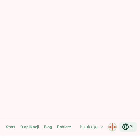
language
Funkcje
expand_more
Start
O aplikacji
Blog
Pobierz
PL