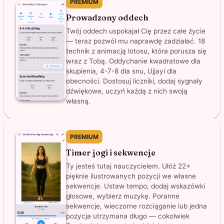
PREMIUM
Prowadzony oddech
Twój oddech uspokajał Cię przez całe życie
— teraz pozwól mu naprawdę zadziałać. 18
technik z animacją lotosu, która porusza się
wraz z Tobą. Oddychanie kwadratowe dla
skupienia, 4-7-8 dla snu, Ujjayi dla
obecności. Dostosuj liczniki, dodaj sygnały
dźwiękowe, uczyń każdą z nich swoją
własną.
PREMIUM
Timer jogi i sekwencje
Ty jesteś tutaj nauczycielem. Ułóż 22+
pięknie ilustrowanych pozycji we własne
sekwencje. Ustaw tempo, dodaj wskazówki
głosowe, wybierz muzykę. Poranne
sekwencje, wieczorne rozciąganie lub jedna
pozycja utrzymana długo — cokolwiek