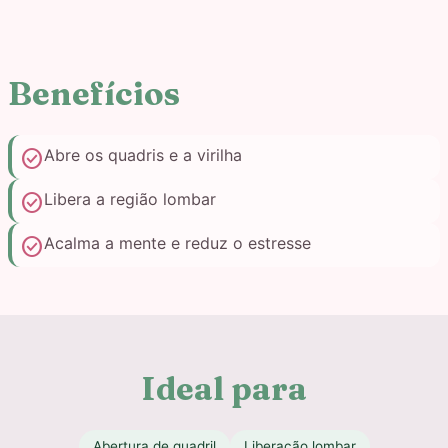
Benefícios
check_circle
Abre os quadris e a virilha
check_circle
Libera a região lombar
check_circle
Acalma a mente e reduz o estresse
Ideal para
Abertura de quadril
Liberação lombar