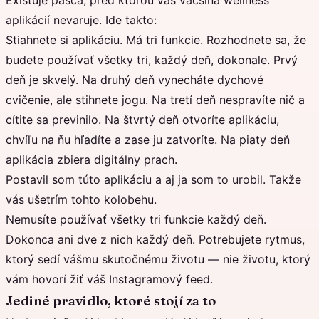
Existuje pasca, pred ktorou vás väčšina wellness
aplikácií nevaruje. Ide takto:
Stiahnete si aplikáciu. Má tri funkcie. Rozhodnete sa, že
budete používať všetky tri, každý deň, dokonale. Prvý
deň je skvelý. Na druhý deň vynecháte dychové
cvičenie, ale stihnete jogu. Na tretí deň nespravíte nič a
cítite sa previnilo. Na štvrtý deň otvoríte aplikáciu,
chvíľu na ňu hľadíte a zase ju zatvoríte. Na piaty deň
aplikácia zbiera digitálny prach.
Postavil som túto aplikáciu a aj ja som to urobil. Takže
vás ušetrím tohto kolobehu.
Nemusíte používať všetky tri funkcie každý deň.
Dokonca ani dve z nich každý deň. Potrebujete rytmus,
ktorý sedí vášmu skutočnému životu — nie životu, ktorý
vám hovorí žiť váš Instagramový feed.
Jediné pravidlo, ktoré stojí za to