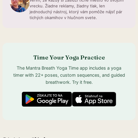
verím, že každý si zaslúži tiché miesto vo svojom
vrecku. Žiadne reklamy, žiadny tlak, len
jednoduchý nástroj, ktorý vám pomôže nájsť pár
tichých okamihov v hlučnom svete.
Time Your Yoga Practice
The Mantra Breath Yoga Time app includes a yoga
timer with 22+ poses, custom sequences, and guided
breathwork. Try it free.