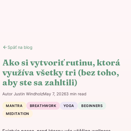
arrow_back
Späť na blog
Ako si vytvoriť rutinu, ktorá
využíva všetky tri (bez toho,
aby ste sa zahltili)
Autor
Justin Windholz
May 7, 2026
3
min read
MANTRA
BREATHWORK
YOGA
BEGINNERS
MEDITATION