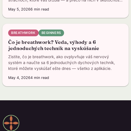
strachoch, ktoré vás brzdia — a prečo na nich v skutočnosti
nezáleží.
May 5, 2026
6
min read
BREATHWORK
BEGINNERS
Čo je breathwork? Veda, výhody a 6
jednoduchých techník na vyskúšanie
Zistite, čo je breathwork, ako ovplyvňuje váš nervový
systém a naučte sa 6 jednoduchých dychových techník,
ktoré môžete vyskúšať ešte dnes — všetko z aplikácie.
May 4, 2026
4
min read