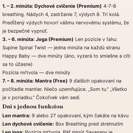
1. – 2. minúta: Dychové cvičenie (Premium)
4-7-8
breathing. Nádych 4, zadržanie 7, výdych 8. Tri kolá.
Predĺžený výdych hovorí vášmu nervovému systému, že
je bezpečné vypnúť.
3. – 6. minúta: Joga (Premium)
Len pozície v ľahu:
Supine Spinal Twist — jedna minúta na každú stranu
Happy Baby — dve minúty (áno, vyzerá to smiešne a cíti
sa to úžasne)
Pozícia mŕtvola — dve minúty
7. – 8. minúta: Mantra (Free)
9 ďalších opakovaní na
počítadle mantier. Niečo uzemňujúce. „Som tu." „Všetko
je v poriadku." Čokoľvek vám sedí.
Dni s jednou funkciou
Len mantra:
9 alebo 27 opakovaní, kým čakáte na kávu
Len dychové cvičenie:
Box Breathing pred stretnutím
Len joga:
Pozícia mŕtvola. Päť minút Savasany je