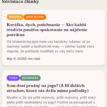
Súvisiace články
MANTRA
MEDITATION
Korálka, dych, požehnanie — Ako každá
tradícia používa opakovanie na nájdenie
posvätna
Od hinduistickej japa mala cez katolícky ruženec až po
islamský tasbih a budhistické maly — takmer každá viera
objavila, že počítanie modlitieb vo vás niečo mení.
May 6, 2026
5
min read
YOGA
BEGINNERS
Som dosť pružný na jogu? (A 10 ďalších
strachov, ktoré vás držia mimo podložky)
Myslíte si, že ste príliš stuhnutý, príliš mohutný, príliš starý
alebo príliš neohrabaný na jogu? Poďme sa porozprávať o