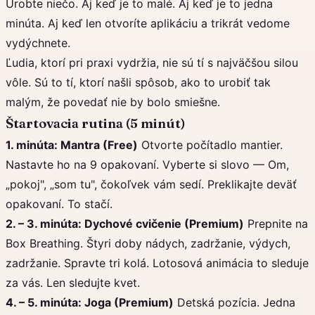
Urobte niečo. Aj keď je to malé. Aj keď je to jedna
minúta. Aj keď len otvoríte aplikáciu a trikrát vedome
vydýchnete.
Ľudia, ktorí pri praxi vydržia, nie sú tí s najväčšou silou
vôle. Sú to tí, ktorí našli spôsob, ako to urobiť tak
malým, že povedať nie by bolo smiešne.
Štartovacia rutina (5 minút)
1. minúta: Mantra (Free)
Otvorte počítadlo mantier.
Nastavte ho na 9 opakovaní. Vyberte si slovo — Om,
„pokoj", „som tu", čokoľvek vám sedí. Preklikajte deväť
opakovaní. To stačí.
2. – 3. minúta: Dychové cvičenie (Premium)
Prepnite na
Box Breathing. Štyri doby nádych, zadržanie, výdych,
zadržanie. Spravte tri kolá. Lotosová animácia to sleduje
za vás. Len sledujte kvet.
4. – 5. minúta: Joga (Premium)
Detská pozícia. Jedna