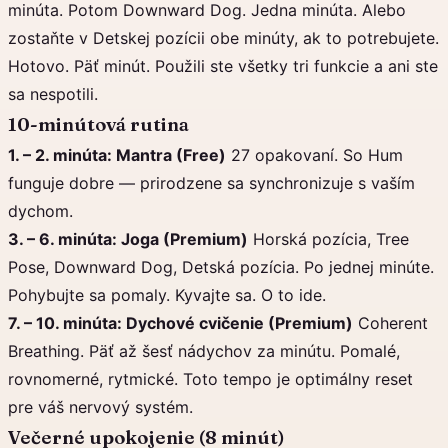
minúta. Potom Downward Dog. Jedna minúta. Alebo
zostaňte v Detskej pozícii obe minúty, ak to potrebujete.
Hotovo. Päť minút. Použili ste všetky tri funkcie a ani ste
sa nespotili.
10-minútová rutina
1. – 2. minúta: Mantra (Free)
27 opakovaní. So Hum
funguje dobre — prirodzene sa synchronizuje s vaším
dychom.
3. – 6. minúta: Joga (Premium)
Horská pozícia, Tree
Pose, Downward Dog, Detská pozícia. Po jednej minúte.
Pohybujte sa pomaly. Kyvajte sa. O to ide.
7. – 10. minúta: Dychové cvičenie (Premium)
Coherent
Breathing. Päť až šesť nádychov za minútu. Pomalé,
rovnomerné, rytmické. Toto tempo je optimálny reset
pre váš nervový systém.
Večerné upokojenie (8 minút)