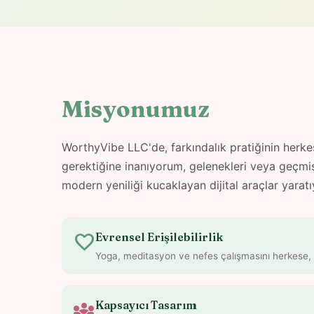
Misyonumuz
WorthyVibe LLC'de, farkındalık pratiğinin herkes 
gerektiğine inanıyorum, gelenekleri veya geçmişl
modern yeniliği kucaklayan dijital araçlar yarat
favorite
Evrensel Erişilebilirlik
Yoga, meditasyon ve nefes çalışmasını herkese, h
diversity_3
Kapsayıcı Tasarım