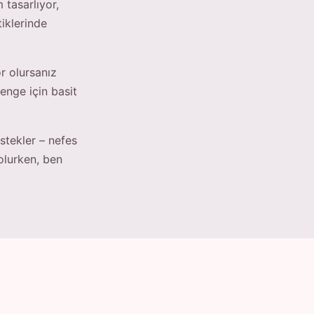
 tasarlıyor,
tiklerinde
or olursanız
enge için basit
tekler – nefes
olurken, ben