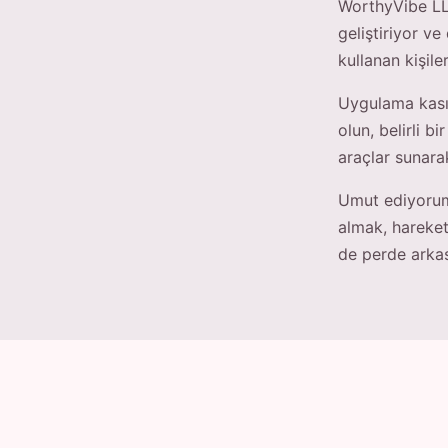
WorthyVibe LLC
geliştiriyor v
kullanan kişile
Uygulama kasıt
olun, belirli 
araçlar sunara
Umut ediyorum
almak, hareket
de perde arka