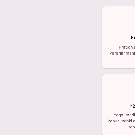
K
Pratik y
yararlanmanız
Eğ
Yoga, medi
konusundaki an
reh