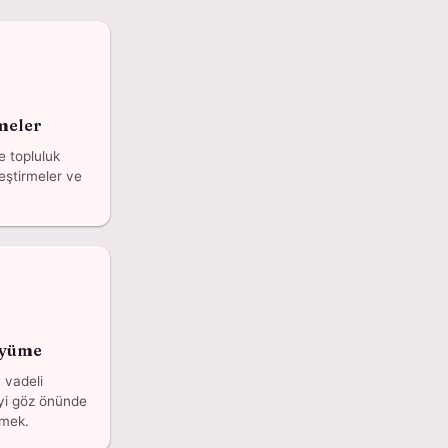
meler
ve topluluk
leştirmeler ve
üyüme
 vadeli
kiyi göz önünde
tmek.