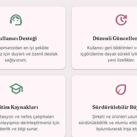
support_agent
update
ullanıcı Desteği
Düzenli Güncelle
apmanızdan en iyi şekilde
Kullanıcı geri bildirimleri 
 için duyarlı ve özenli destek
içgörülerine dayalı sürekli iyi
sağlıyorum.
yeni özellikler.
school
eco
itim Kaynakları
Sürdürülebilir B
tasyon ve nefes çalışmaları
Şirketi ve ürünleri uzun
layışınızı derinleştirmeniz için
sürdürülebilirlik ve olumlu et
berlik ve bilgi sunar.
bulundurarak inşa e