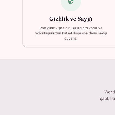
security
Gizlilik ve Saygı
Pratiğiniz kişiseldir. Gizliliğinizi korur ve
yolculuğunuzun kutsal doğasına derin saygı
duyarız.
Worth
şapkalar